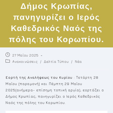
Δήμος Κρωπίας,
πανηγυρίζει ο Ιερός
Καθεδρικός Ναός της
πόλης του Κορωπίου.
Post
27 Μαΐου 2025
published:
Post
Ανακοινώσεις
/
Δελτία Τύπου
/
Νέα
category:
Εορτή της Αναλήψεως του Κυρίου
: Τετάρτη 28
Μαΐου (παραμονή) και Πέμπτη 29 Μαΐου
2025(ανήμερα- επίσημη τοπική αργία), εορτάζει ο
Δήμος Κρωπίας, πανηγυρίζει ο Ιερός Καθεδρικός
Ναός της πόλης του Κορωπίου.