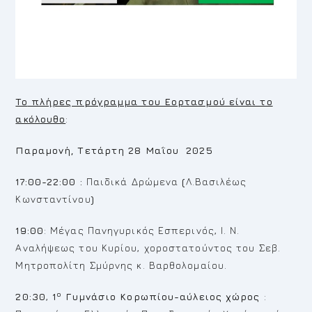
To
πλήρες πρόγραμμα του Εορτασμού είναι το
ακόλουθο
:
Παραμονή, Τετάρτη 28 Μαΐου 2025
17:00-22:00 :
Παιδικά Δρώμενα
(
Λ.Βασιλέως
Κωνσταντίνου
)
19:00
: Μέγας Πανηγυρικός Εσπερινός, Ι. Ν.
Αναλήψεως του Κυρίου, χοροστατούντος του Σεβ.
Μητροπολίτη Σμύρνης κ. Βαρθολομαίου.
ο
20:30
,
1
Γυμνάσιο Κορωπίου-αύλειος χώρος
: