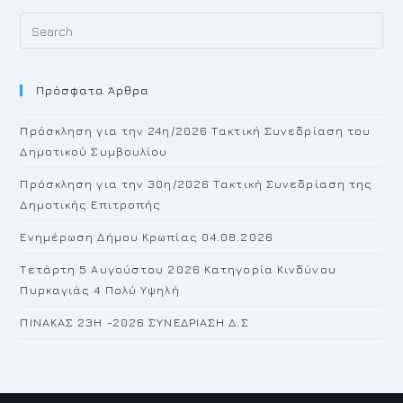
Pr
Es
to
Πρόσφατα Άρθρα
cl
th
Πρόσκληση για την 24η/2026 Τακτική Συνεδρίαση του
se
Δημοτικού Συμβουλίου
pan
Πρόσκληση για την 30η/2026 Τακτική Συνεδρίαση της
Δημοτικής Επιτροπής
Ενημέρωση Δήμου Κρωπίας 04.08.2026
Τετάρτη 5 Αυγούστου 2026 Κατηγορία Κινδύνου
Πυρκαγιάς 4 Πολύ Υψηλή
ΠΙΝΑΚΑΣ 23H -2026 ΣΥΝΕΔΡΙΑΣΗ Δ.Σ