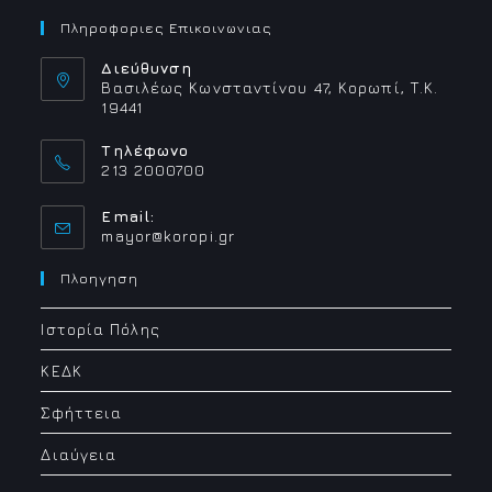
Πληροφοριες Επικοινωνιας
Διεύθυνση
Βασιλέως Κωνσταντίνου 47, Κορωπί, Τ.Κ.
19441
Τηλέφωνο
213 2000700
Email:
Opens
mayor@koropi.gr
in
your
Πλοηγηση
application
Ιστορία Πόλης
ΚΕΔΚ
Σφήττεια
Διαύγεια