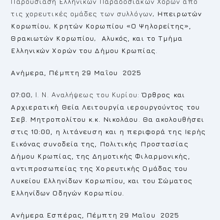
Παρουσίαση Ελληνικών Παραδοσιακών Χορών από
τις χορευτικές ομάδες των συλλόγων,
Ηπειρωτών
Κορωπίου
,
Κρητών Κορωπίου «Ο Ψηλορείτης»,
Θρακιωτών Κορωπίου
,
Αλυκός, και το Τμήμα
Ελληνικών Χορών του Δήμου Κρωπίας
.
Ανήμερα, Πέμπτη 29 Μαΐου 2025
07:00
, Ι. Ν. Αναλήψεως του Κυρίου:
Όρθρος και
Αρχιερατική Θεία Λειτουργία ιερουργούντος του
Σεβ. Μητροπολίτου κ.κ. Νικολάου
.
Θα ακολουθήσει
στις 10:00, η λιτάνευση και η περιφορά της Ιερής
Εικόνας συνοδεία της, Πολιτικής Προστασίας
Δήμου Κρωπίας, της Δημοτικής Φιλαρμονικής,
αντιπροσωπείας της Χορευτικής Ομάδας του
Λυκείου Ελληνίδων Κορωπίου, και του Σώματος
Ελληνίδων Οδηγών Κορωπίου.
Ανήμερα Εσπέρας, Πέμπτη 29 Μαΐου 2025