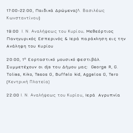
17:00-22:00, Παιδικά Δρώμενα(
Λ. Βασιλέως
Κωνσταντίνου
)
19:00
Ι. Ν. Αναλήψεως του Κυρίου,
Μεθεόρτιος
Πανηγυρικός Εσπερινός & Ιερά παράκληση εις την
Ανάληψη του Κυρίου
ο
20:00, 1
Εορταστικό μουσικό φεστιβάλ.
Συμμετέχουν οι djs
του Δήμου μας: George
R
, G
.
Tolias
, Kiko
, Tasos
G
, Buffalo
kid
, Aggelos
G
, Tero
(
Κεντρική Πλατεία)
22:00
Ι. Ν. Αναλήψεως του Κυρίου
,
I
ερά Αγρυπνία