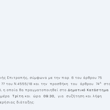
κής Επιτροπής, σύμφωνα με την παρ. 6 του άρθρου 75
Α
 77 του Ν.4555/18 και την προσθήκη του άρθρου 74
στ
3, η οποία θα πραγματοποιηθεί στο
Δημοτικό Κατάστημα
ημέρα
Τρίτη
και ώρα
09:30,
για συζήτηση και λήψη
ρήσιας διάταξης: