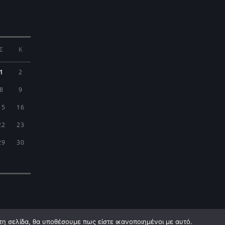
Σ
Κ
1
2
8
9
15
16
22
23
29
30
τη σελίδα, θα υποθέσουμε πως είστε ικανοποιημένοι με αυτό.