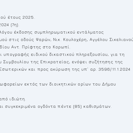
ού έτους 2025.
24 (7η).
ολόγου έκδοσης συμπληρωματικού εντάλματος
ύ στις οδούς Ψαρών, Νικ. Κουλοχέρη, Αγγέλου Σικελιανού
αδίου Αντ. Πρίφτης στο Κορωπί.
 υπογραφής ειδικού δικαστικού πληρεξουσίου, για τη
 Συμβουλίου της Επικρατείας, ενόψει συζήτησης της
σωτερικών και προς ακύρωση της υπ’ αρ. 3596/11.1.2024
λεωφορείων εκτός των διοικητικών ορίων του Δήμου
από ιδιώτη.
ι συγκεκριμένα ογδόντα πέντε (85) καθισμάτων.