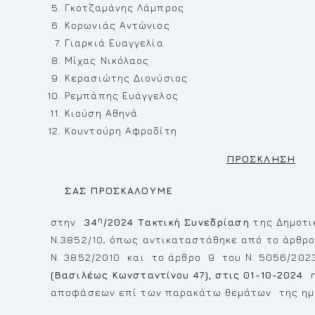
Γκοτζαμάνης Λάμπρος
Κορωνιάς Αντώνιος
Γιαρκιά Ευαγγελία
Μίχας Νικόλαος
Κερασιώτης Διονύσιος
Ρεμπάπης Ευάγγελος
Κιούση Αθηνά
Κουντούρη Αφροδίτη
ΠΡΟΣΚΛΗΣΗ
ΣΑΣ ΠΡΟΣΚΑΛΟΥΜΕ
η
στην
34
/2024 Τακτική Συνεδρίαση
της Δημοτι
Ν.3852/10, όπως αντικαταστάθηκε από το άρθρο
Ν. 3852/2010 και το άρθρο 9 του Ν. 5056/202
(Βασιλέως Κωνσταντίνου 47), στις 01-10-2024
αποφάσεων επί των παρακάτω θεμάτων της ημε