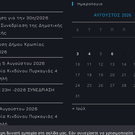
Ημερολογιο
ΑΎΓΟΥΣΤΟΣ 2026
ση για την 30η/2026
 Συνεδρίαση της Δημοτικής
Δ
Τ
Τ
Π
Π
πής
ωση Δήμου Κρωπίας
026
3
4
5
6
7
η 5 Αυγούστου 2026
10
11
12
13
14
ία Κινδύνου Πυρκαγιάς 4
17
18
19
20
21
ηλή
24
25
26
27
28
 23H -2026 ΣΥΝΕΔΡΙΑΣΗ
31
« Ιούλ
 Αυγούστου 2026
ία Κινδύνου Πυρκαγιάς 4
ηλή
η δυνατή εμπειρία στη σελίδα μας. Εάν συνεχίσετε να χρησιμοποιείτε 