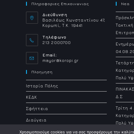
Πληροφοριες Επικοινωνιας
Νεα
Διεύθυνση
Πρόσκλη
Βασιλέως Κωνσταντίνου 47,
Τακτική
Κορωπί, Τ.Κ. 19441
Επιτρο
Τηλέφωνο
213 2000700
Ενημέρ
04.08.2
Email:
Opens
mayor@koropi.gr
Τετάρτ
in
Κατηγορ
your
Πλοηγηση
application
Πολύ Υψ
Ιστορία Πόλης
ΠΙΝΑΚΑΣ
Δ.Σ
ΚΕΔΚ
Τρίτη 4
Σφήττεια
Κατηγορ
Διαύγεια
Πολύ Υψ
Χρησιμοποιούμε cookies για να σας προσφέρουμε την καλύτερ