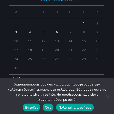
Δ
Τ
Τ
Π
Π
Σ
Κ
1
2
3
4
5
6
7
8
9
10
11
12
13
14
15
16
17
18
19
20
21
22
23
24
25
26
27
28
29
30
31
« Ιούλ
Χρησιμοποιούμε cookies για να σας προσφέρουμε την
καλύτερη δυνατή εμπειρία στη σελίδα μας. Εάν συνεχίσετε να
χρησιμοποιείτε τη σελίδα, θα υποθέσουμε πως είστε
ικανοποιημένοι με αυτό.
Εντάξει
Όχι
Πολιτική απορρήτου
Municipality of Koropi © 2026