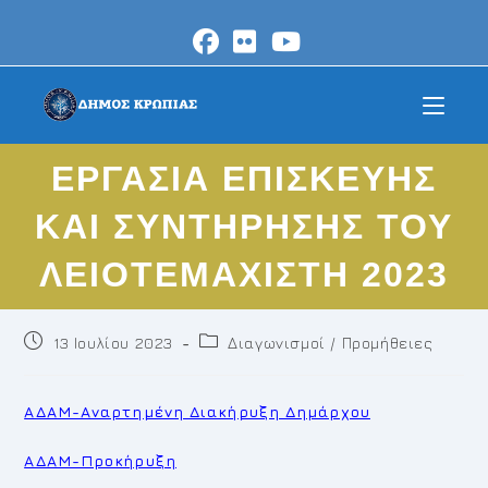
Skip
to
content
ΕΡΓΑΣΙΑ ΕΠΙΣΚΕΥΗΣ
ΚΑΙ ΣΥΝΤΗΡΗΣΗΣ ΤΟΥ
ΛΕΙΟΤΕΜΑΧΙΣΤΗ 2023
Post
Post
13 Ιουλίου 2023
Διαγωνισμοί / Προμήθειες
published:
category:
ΑΔΑΜ-Αναρτημένη Διακήρυξη Δημάρχου
ΑΔΑΜ-Προκήρυξη