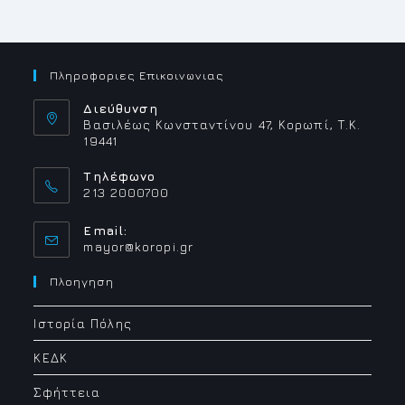
Πληροφοριες Επικοινωνιας
Διεύθυνση
Βασιλέως Κωνσταντίνου 47, Κορωπί, Τ.Κ.
19441
Τηλέφωνο
213 2000700
Email:
Opens
mayor@koropi.gr
in
your
Πλοηγηση
application
Ιστορία Πόλης
ΚΕΔΚ
Σφήττεια