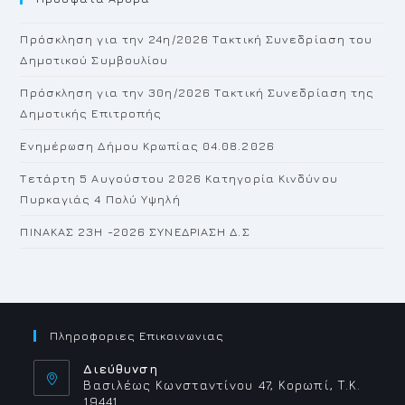
th
Πρόσκληση για την 24η/2026 Τακτική Συνεδρίαση του
se
Δημοτικού Συμβουλίου
pan
Πρόσκληση για την 30η/2026 Τακτική Συνεδρίαση της
Δημοτικής Επιτροπής
Ενημέρωση Δήμου Κρωπίας 04.08.2026
Τετάρτη 5 Αυγούστου 2026 Κατηγορία Κινδύνου
Πυρκαγιάς 4 Πολύ Υψηλή
ΠΙΝΑΚΑΣ 23H -2026 ΣΥΝΕΔΡΙΑΣΗ Δ.Σ
Πληροφοριες Επικοινωνιας
Διεύθυνση
Βασιλέως Κωνσταντίνου 47, Κορωπί, Τ.Κ.
19441