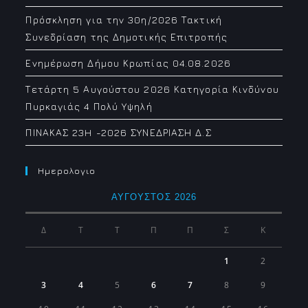
Πρόσκληση για την 30η/2026 Τακτική
Συνεδρίαση της Δημοτικής Επιτροπής
Ενημέρωση Δήμου Κρωπίας 04.08.2026
Τετάρτη 5 Αυγούστου 2026 Κατηγορία Κινδύνου
Πυρκαγιάς 4 Πολύ Υψηλή
ΠΙΝΑΚΑΣ 23H -2026 ΣΥΝΕΔΡΙΑΣΗ Δ.Σ
Ημερολογιο
ΑΎΓΟΥΣΤΟΣ 2026
Δ
Τ
Τ
Π
Π
Σ
Κ
1
2
3
4
5
6
7
8
9