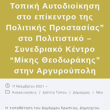
Τοπική Αυτοδιοίκηση
στο επίκεντρο της
Πολιτικής Προστασίας”
στο Πολιτιστικό –
Συνεδριακό Κέντρο
“Μίκης Θεοδωράκης”
στην Αργυρούπολη
Post
17 Νοεμβρίου 2021
published:
Post
Ανακοινώσεις
/
Δελτία Τύπου
/
Δήμαρχος
/
Νέα
category:
Η τοποθέτηση του Δημάρχου Κρωπίας, Δημητρίου