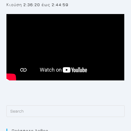
Κιούση
2:36:20
έως
2:44:59
Pr
Es
to
Πρόσφατα Άρθρα
cl