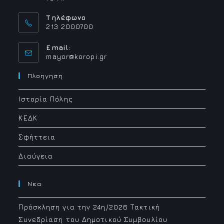
Τηλέφωνο
213 2000700
Email:
Opens
mayor@koropi.gr
in
your
Πλοηγηση
application
Ιστορία Πόλης
ΚΕΔΚ
Σφήττεια
Διαύγεια
Νεα
Πρόσκληση για την 24η/2026 Τακτική
Συνεδρίαση του Δημοτικού Συμβουλίου