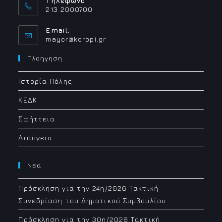
Τηλέφωνο
213 2000700
Email:
Opens
mayor@koropi.gr
in
your
Πλοηγηση
application
Ιστορία Πόλης
ΚΕΔΚ
Σφήττεια
Διαύγεια
Νεα
Πρόσκληση για την 24η/2026 Τακτική
Συνεδρίαση του Δημοτικού Συμβουλίου
Πρόσκληση για την 30η/2026 Τακτική