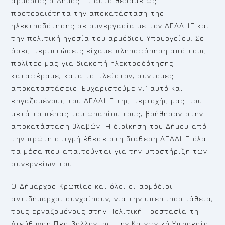
αρμόδιος ο Δήμος. Γι΄αυτό θέσαμε ως
προτεραιότητα την αποκατάσταση της
ηλεκτροδότησης σε συνεργασία με τον ΔΕΔΔΗΕ και
την πολιτική ηγεσία του αρμόδιου Υπουργείου. Σε
όσες περιπτώσεις είχαμε πληροφόρηση από τους
πολίτες μας για διακοπή ηλεκτροδότησης
καταφέραμε, κατά το πλείστον, σύντομες
αποκαταστάσεις. Ευχαριστούμε γι’ αυτό και
εργαζομένους του ΔΕΔΔΗΕ της περιοχής μας που
μετά το πέρας του ωραρίου τους, βοήθησαν στην
αποκατάσταση βλαβών. Η διοίκηση του Δήμου από
την πρώτη στιγμή έθεσε στη διάθεση ΔΕΔΔΗΕ όλα
τα μέσα που απαιτούνται για την υποστήριξη των
συνεργείων του.
Ο Δήμαρχος Κρωπίας και όλοι οι αρμόδιοι
αντιδήμαρχοι συγχαίρουν, για την υπερπροσπάθεια,
τους εργαζομένους στην Πολιτική Προστασία τη
Διεύθυνση Περιβάλλοντος, την Κοινωνική Υπηρεσία