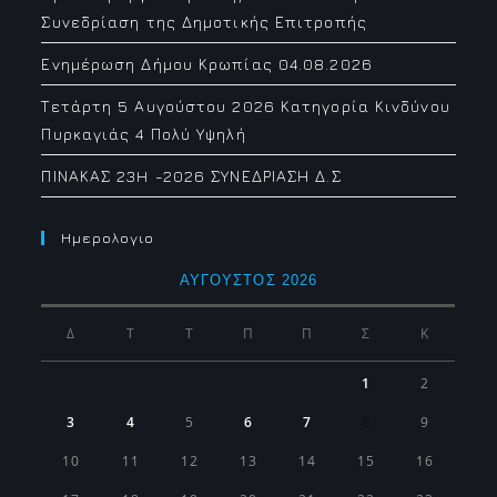
Συνεδρίαση της Δημοτικής Επιτροπής
Ενημέρωση Δήμου Κρωπίας 04.08.2026
Τετάρτη 5 Αυγούστου 2026 Κατηγορία Κινδύνου
Πυρκαγιάς 4 Πολύ Υψηλή
ΠΙΝΑΚΑΣ 23H -2026 ΣΥΝΕΔΡΙΑΣΗ Δ.Σ
Ημερολογιο
ΑΎΓΟΥΣΤΟΣ 2026
Δ
Τ
Τ
Π
Π
Σ
Κ
1
2
3
4
5
6
7
8
9
10
11
12
13
14
15
16