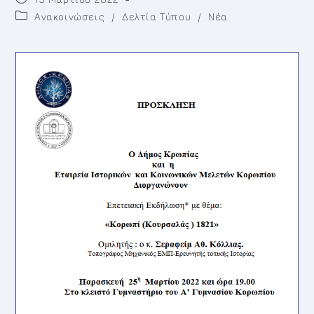
published:
Post
Ανακοινώσεις
/
Δελτία Τύπου
/
Νέα
category: