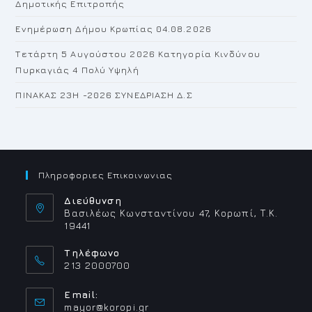
Δημοτικής Επιτροπής
Ενημέρωση Δήμου Κρωπίας 04.08.2026
Τετάρτη 5 Αυγούστου 2026 Κατηγορία Κινδύνου
Πυρκαγιάς 4 Πολύ Υψηλή
ΠΙΝΑΚΑΣ 23H -2026 ΣΥΝΕΔΡΙΑΣΗ Δ.Σ
Πληροφοριες Επικοινωνιας
Διεύθυνση
Βασιλέως Κωνσταντίνου 47, Κορωπί, Τ.Κ.
19441
Τηλέφωνο
213 2000700
Email:
Opens
mayor@koropi.gr