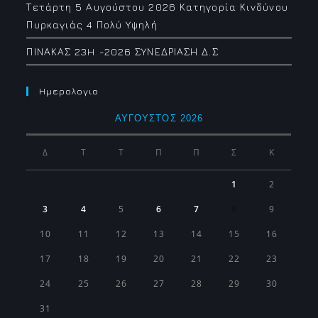
Τετάρτη 5 Αυγούστου 2026 Κατηγορία Κινδύνου
Πυρκαγιάς 4 Πολύ Υψηλή
ΠΙΝΑΚΑΣ 23H -2026 ΣΥΝΕΔΡΙΑΣΗ Δ.Σ
Ημερολογιο
ΑΎΓΟΥΣΤΟΣ 2026
Δ
Τ
Τ
Π
Π
Σ
Κ
1
2
3
4
5
6
7
8
9
10
11
12
13
14
15
16
17
18
19
20
21
22
23
24
25
26
27
28
29
30
31