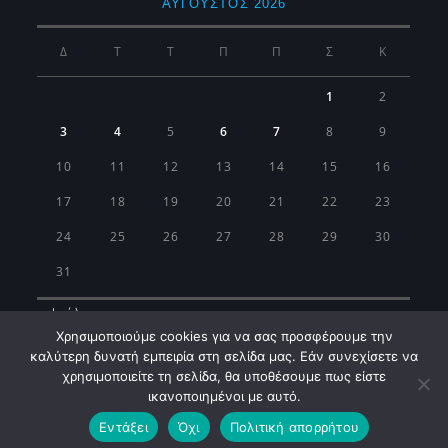
ΑΎΓΟΥΣΤΟΣ 2026
Δ
Τ
Τ
Π
Π
Σ
Κ
1
2
3
4
5
6
7
8
9
10
11
12
13
14
15
16
17
18
19
20
21
22
23
24
25
26
27
28
29
30
31
« Ιούλ
Χρησιμοποιούμε cookies για να σας προσφέρουμε την
καλύτερη δυνατή εμπειρία στη σελίδα μας. Εάν συνεχίσετε να
χρησιμοποιείτε τη σελίδα, θα υποθέσουμε πως είστε
ικανοποιημένοι με αυτό.
Εντάξει
Όχι
Πολιτική απορρήτου
Municipality of Koropi © 2026