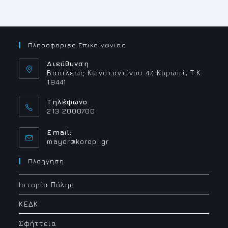
Πληροφοριες Επικοινωνιας
Διεύθυνση
Βασιλέως Κωνσταντίνου 47, Κορωπί, Τ.Κ.
19441
Τηλέφωνο
213 2000700
Email:
Opens
mayor@koropi.gr
in
your
Πλοηγηση
application
Ιστορία Πόλης
ΚΕΔΚ
Σφήττεια