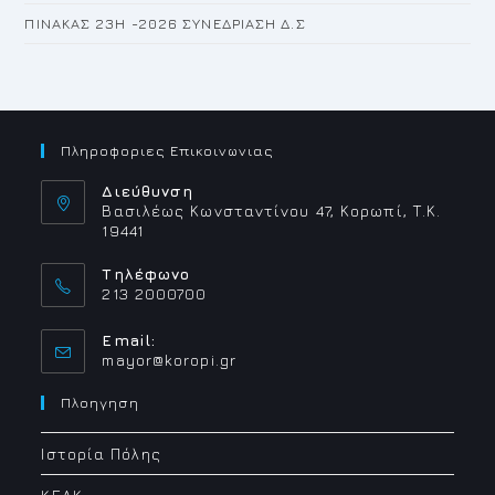
ΠΙΝΑΚΑΣ 23H -2026 ΣΥΝΕΔΡΙΑΣΗ Δ.Σ
Πληροφοριες Επικοινωνιας
Διεύθυνση
Βασιλέως Κωνσταντίνου 47, Κορωπί, Τ.Κ.
19441
Τηλέφωνο
213 2000700
Email:
Opens
mayor@koropi.gr
in
your
Πλοηγηση
application
Ιστορία Πόλης