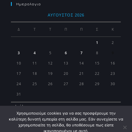
Ημερολογιο
ΑΎΓΟΥΣΤΟΣ 2026
Δ
Τ
Τ
Π
Π
Σ
Κ
1
2
3
4
5
6
7
8
9
10
11
12
13
14
15
16
17
18
19
20
21
22
23
24
25
26
27
28
29
30
31
« Ιούλ
Χρησιμοποιούμε cookies για να σας προσφέρουμε την
καλύτερη δυνατή εμπειρία στη σελίδα μας. Εάν συνεχίσετε να
χρησιμοποιείτε τη σελίδα, θα υποθέσουμε πως είστε
ικανοποιημένοι με αυτό.