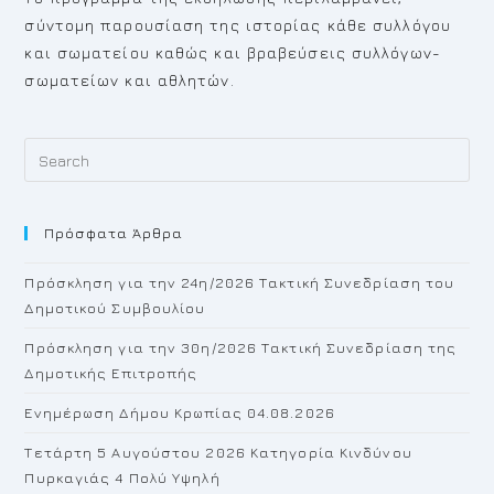
σύντομη παρουσίαση της ιστορίας κάθε συλλόγου
και σωματείου καθώς και βραβεύσεις συλλόγων-
σωματείων και αθλητών.
Pr
Es
to
Πρόσφατα Άρθρα
cl
th
Πρόσκληση για την 24η/2026 Τακτική Συνεδρίαση του
se
Δημοτικού Συμβουλίου
pan
Πρόσκληση για την 30η/2026 Τακτική Συνεδρίαση της
Δημοτικής Επιτροπής
Ενημέρωση Δήμου Κρωπίας 04.08.2026
Τετάρτη 5 Αυγούστου 2026 Κατηγορία Κινδύνου
Πυρκαγιάς 4 Πολύ Υψηλή