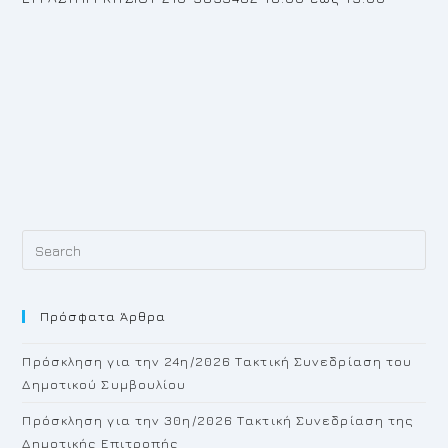
Pr
Es
to
Πρόσφατα Άρθρα
cl
th
Πρόσκληση για την 24η/2026 Τακτική Συνεδρίαση του
se
Δημοτικού Συμβουλίου
pan
Πρόσκληση για την 30η/2026 Τακτική Συνεδρίαση της
Δημοτικής Επιτροπής