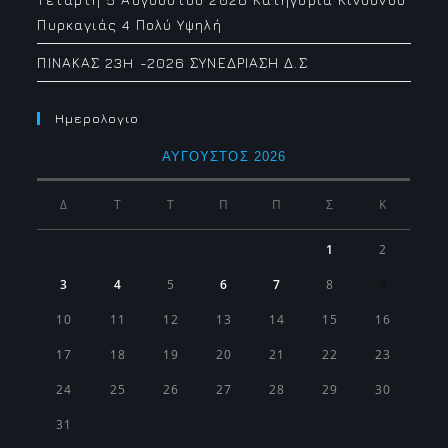
Πυρκαγιάς 4 Πολύ Υψηλή
ΠΙΝΑΚΑΣ 23H -2026 ΣΥΝΕΔΡΙΑΣΗ Δ.Σ
Ημερολογιο
ΑΎΓΟΥΣΤΟΣ 2026
Δ
Τ
Τ
Π
Π
Σ
Κ
1
2
3
4
5
6
7
8
9
10
11
12
13
14
15
16
17
18
19
20
21
22
23
24
25
26
27
28
29
30
31