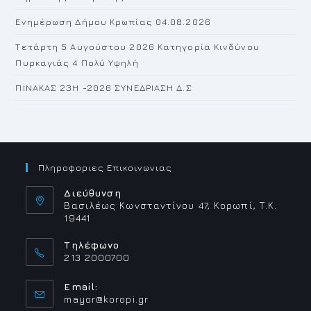
Ενημέρωση Δήμου Κρωπίας 04.08.2026
Τετάρτη 5 Αυγούστου 2026 Κατηγορία Κινδύνου
Πυρκαγιάς 4 Πολύ Υψηλή
ΠΙΝΑΚΑΣ 23H -2026 ΣΥΝΕΔΡΙΑΣΗ Δ.Σ
Πληροφοριες Επικοινωνιας
Διεύθυνση
Βασιλέως Κωνσταντίνου 47, Κορωπί, Τ.Κ.
19441
Τηλέφωνο
213 2000700
Email:
Opens
mayor@koropi.gr
in