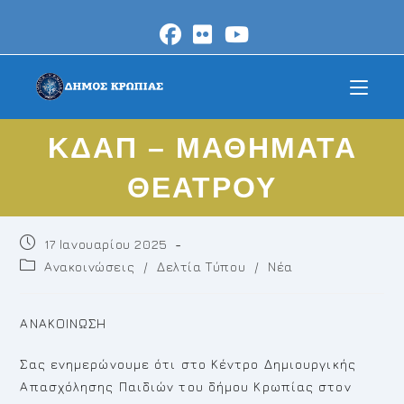
Skip
to
content
ΚΔΑΠ – ΜΑΘΗΜΑΤΑ
ΘΕΑΤΡΟΥ
Post
17 Ιανουαρίου 2025
published:
Post
Ανακοινώσεις
/
Δελτία Τύπου
/
Νέα
category:
ΑΝΑΚΟΙΝΩΣΗ
Σας ενημερώνουμε ότι στο Κέντρο Δημιουργικής
Απασχόλησης Παιδιών του δήμου Κρωπίας στον