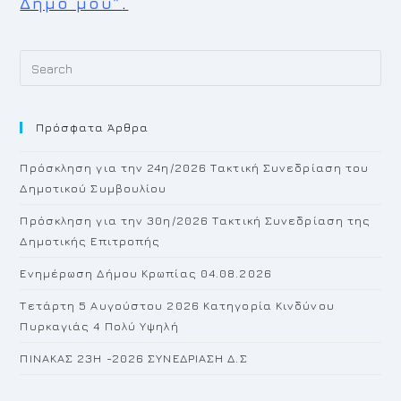
Δήμο μου”
.
Pr
Es
to
Πρόσφατα Άρθρα
cl
th
Πρόσκληση για την 24η/2026 Τακτική Συνεδρίαση του
se
Δημοτικού Συμβουλίου
pan
Πρόσκληση για την 30η/2026 Τακτική Συνεδρίαση της
Δημοτικής Επιτροπής
Ενημέρωση Δήμου Κρωπίας 04.08.2026
Τετάρτη 5 Αυγούστου 2026 Κατηγορία Κινδύνου
Πυρκαγιάς 4 Πολύ Υψηλή
ΠΙΝΑΚΑΣ 23H -2026 ΣΥΝΕΔΡΙΑΣΗ Δ.Σ