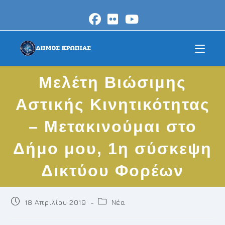
Skip
to
content
Μελέτη Βιώσιμης
Αστικής Κινητικότητας
– Μετακινούμαι στο
Δήμο μου, 1η σύσκεψη
Δικτύου Φορέων
Post
Post
18 Απριλίου 2019
Νέα
published:
category: