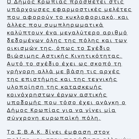
Ο Δήμος Κρωπίας προσθέτει στις
υπάρχουσες εφαρμοστικές μελέτες
που αφορούν το κυκλοφοριακό, και
άλλες που συμπληρωματικά
καλύπτουν ένα μεγαλύτερο αριθμό
δεδομένων όλης της πόλης και των
οικισμών της, όπως το Σχέδιο
Βιώσιμης Αστικής Κινητικότητας.
Αυτό το σχέδιο έχει ως σκοπό τη
γρήγορη αλλά με βάση τις αρχές
της επιστήμης και της τεχνικής
υλοποίηση της
κατασκευής
κοινόχρηστων έργων αστικής
υποδομής
που τόσο έχει ανάγκη ο
Δήμος Κρωπίας για να γίνει μία
σύγχρονη ευρωπαϊκή πόλη.
Το Σ.Β.Α.Κ. δίνει έμφαση στον