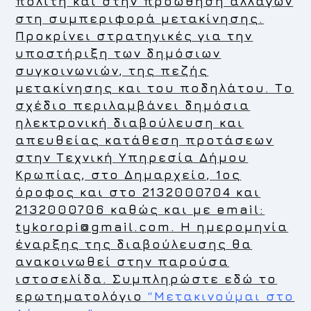
πολίτη και στην προώθηση αλλαγών
στη συμπεριφορά μετακίνησης.
Προκρίνει στρατηγικές για την
υποστήριξη των δημόσιων
συγκοινωνιών, της πεζής
μετακίνησης και του ποδηλάτου. Το
σχέδιο περιλαμβάνει δημόσια
ηλεκτρονική διαβούλευση και
απευθείας κατάθεση προτάσεων
στην Τεχνική Υπηρεσία Δήμου
Κρωπίας, στο Δημαρχείο, 1ος
όροφος και στο 2132000704 και
2132000706 καθώς και με email:
tykoropi@gmail.com. Η ημερομηνία
έναρξης της διαβούλευσης θα
ανακοινωθεί στην παρούσα
ιστοσελίδα. Συμπληρώστε εδώ το
ερωτηματολόγιο
“Μετακινούμαι στο