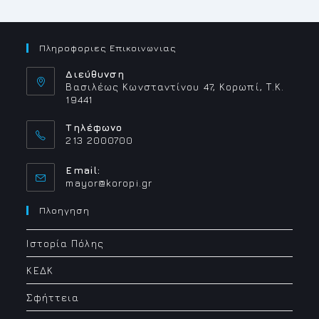
Πληροφοριες Επικοινωνιας
Διεύθυνση
Βασιλέως Κωνσταντίνου 47, Κορωπί, Τ.Κ.
19441
Τηλέφωνο
213 2000700
Email:
Opens
mayor@koropi.gr
in
your
Πλοηγηση
application
Ιστορία Πόλης
ΚΕΔΚ
Σφήττεια