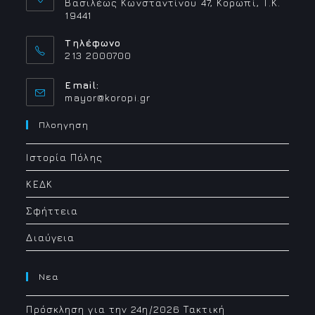
Βασιλέως Κωνσταντίνου 47, Κορωπί, Τ.Κ.
19441
Τηλέφωνο
213 2000700
Email:
Opens
mayor@koropi.gr
in
your
Πλοηγηση
application
Ιστορία Πόλης
ΚΕΔΚ
Σφήττεια
Διαύγεια
Νεα
Πρόσκληση για την 24η/2026 Τακτική