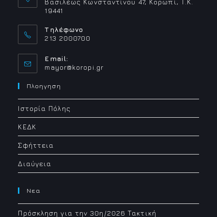
Βασιλέως Κωνσταντίνου 47, Κορωπί, Τ.Κ.
19441
Τηλέφωνο
213 2000700
Email:
Opens
mayor@koropi.gr
in
your
Πλοηγηση
application
Ιστορία Πόλης
ΚΕΔΚ
Σφήττεια
Διαύγεια
Νεα
Πρόσκληση για την 30η/2026 Τακτική