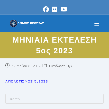
Skip
to
content
ΜΗΝΙΑΙΑ ΕΚΤΕΛΕΣΗ
5ος 2023
Post
Post
19 Μαΐου 2023
Εκτέλεση Π/Υ
published:
category:
ΑΠΟΛΟΓΙΣΜΟΣ 5_2023
Pr
Es
to