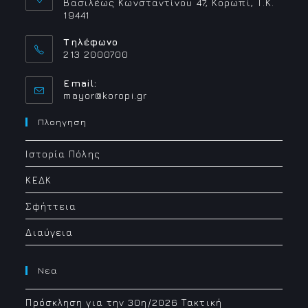
Βασιλέως Κωνσταντίνου 47, Κορωπί, Τ.Κ.
19441
Τηλέφωνο
213 2000700
Email:
Opens
mayor@koropi.gr
in
your
Πλοηγηση
application
Ιστορία Πόλης
ΚΕΔΚ
Σφήττεια
Διαύγεια
Νεα
Πρόσκληση για την 30η/2026 Τακτική