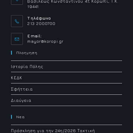
Βασιλέως Κωνσταντίνου 47, Κορωπί, Τ.Κ.
19441
Τηλέφωνο
213 2000700
Email:
Opens
mayor@koropi.gr
in
your
Πλοηγηση
application
Ιστορία Πόλης
ΚΕΔΚ
Σφήττεια
Διαύγεια
Νεα
Πρόσκληση για την 24η/2026 Τακτική