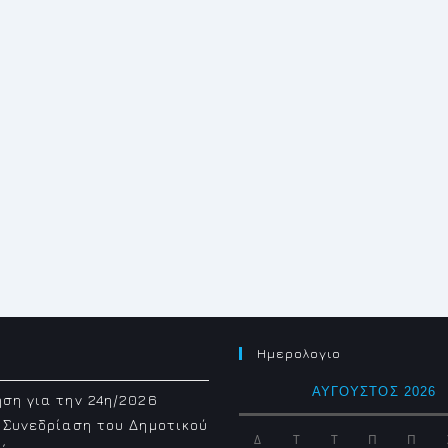
Ημερολογιο
ΑΎΓΟΥΣΤΟΣ 2026
ση για την 24η/2026
 Συνεδρίαση του Δημοτικού
Δ
Τ
Τ
Π
Π