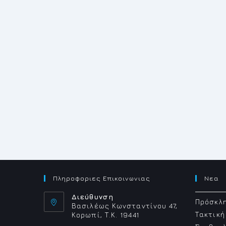
Πληροφοριες Επικοινωνιας
Νεα
Διεύθυνση
Πρόσκλη
Βασιλέως Κωνσταντίνου 47,
Τακτική
Κορωπί, Τ.Κ. 19441