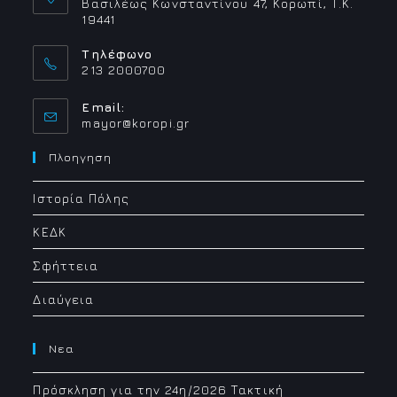
Βασιλέως Κωνσταντίνου 47, Κορωπί, Τ.Κ.
19441
Τηλέφωνο
213 2000700
Email:
Opens
mayor@koropi.gr
in
your
Πλοηγηση
application
Ιστορία Πόλης
ΚΕΔΚ
Σφήττεια
Διαύγεια
Νεα
Πρόσκληση για την 24η/2026 Τακτική