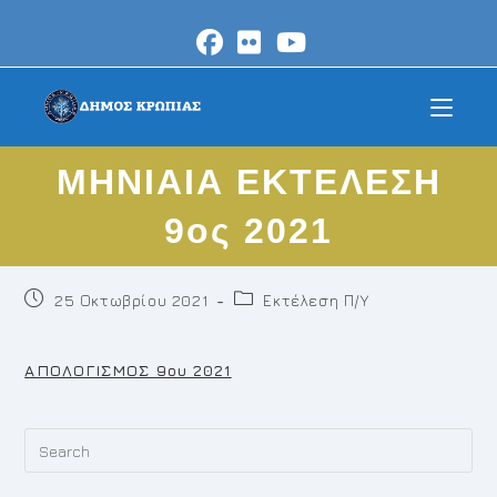
Skip
to
content
ΜΗΝΙΑΙΑ ΕΚΤΕΛΕΣΗ
9ος 2021
Post
Post
25 Οκτωβρίου 2021
Εκτέλεση Π/Υ
published:
category:
ΑΠΟΛΟΓΙΣΜΟΣ 9ου 2021
Pr
Es
to