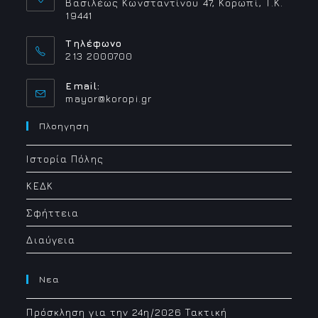
Βασιλέως Κωνσταντίνου 47, Κορωπί, Τ.Κ.
19441
Τηλέφωνο
213 2000700
Email:
Opens
mayor@koropi.gr
in
your
Πλοηγηση
application
Ιστορία Πόλης
ΚΕΔΚ
Σφήττεια
Διαύγεια
Νεα
Πρόσκληση για την 24η/2026 Τακτική