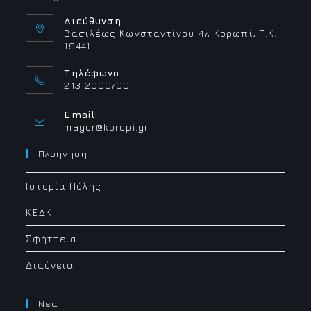
Διεύθυνση
Βασιλέως Κωνσταντίνου 47, Κορωπί, Τ.Κ.
19441
Τηλέφωνο
213 2000700
Email:
Opens
mayor@koropi.gr
in
your
Πλοηγηση
application
Ιστορία Πόλης
ΚΕΔΚ
Σφήττεια
Διαύγεια
Νεα