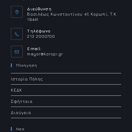
Διεύθυνση
Βασιλέως Κωνσταντίνου 47, Κορωπί, Τ.Κ.
19441
Τηλέφωνο
213 2000700
Email:
Opens
mayor@koropi.gr
in
your
Πλοηγηση
application
Ιστορία Πόλης
ΚΕΔΚ
Σφήττεια
Διαύγεια
Νεα