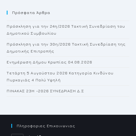
to
Πρόσφατα Άρθρα
cl
th
Πρόσκληση για την 24η/2026 Τακτική Συνεδρίαση του
se
Δημοτικού Συμβουλίου
pan
Πρόσκληση για την 30η/2026 Τακτική Συνεδρίαση της
Δημοτικής Επιτροπής
Ενημέρωση Δήμου Κρωπίας 04.08.2026
Τετάρτη 5 Αυγούστου 2026 Κατηγορία Κινδύνου
Πυρκαγιάς 4 Πολύ Υψηλή
ΠΙΝΑΚΑΣ 23H -2026 ΣΥΝΕΔΡΙΑΣΗ Δ.Σ
Πληροφοριες Επικοινωνιας