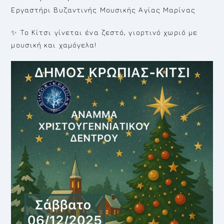
Εργαστήρι Βυζαντινής Μουσικής Αγίας Μαρίνας
✨ Το Κίτσι γίνεται ένα ζεστό, γιορτινό χωριό με
μουσική και χαμόγελα!