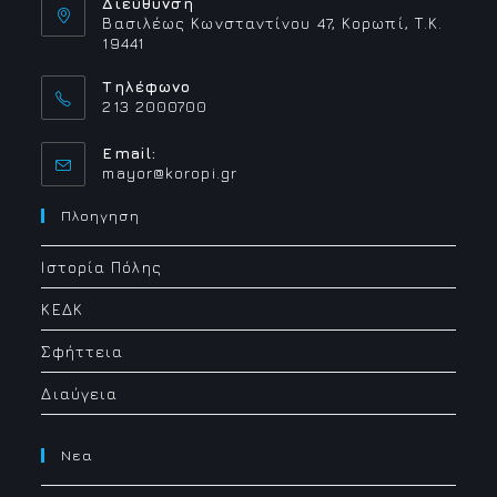
Διεύθυνση
Βασιλέως Κωνσταντίνου 47, Κορωπί, Τ.Κ.
19441
Τηλέφωνο
213 2000700
Email:
Opens
mayor@koropi.gr
in
your
Πλοηγηση
application
Ιστορία Πόλης
ΚΕΔΚ
Σφήττεια
Διαύγεια
Νεα