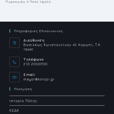
Πυρκαγιάς 4 Πολύ Υψηλή
Πληροφοριες Επικοινωνιας
Διεύθυνση
Βασιλέως Κωνσταντίνου 47, Κορωπί, Τ.Κ.
19441
Τηλέφωνο
213 2000700
Email:
Opens
mayor@koropi.gr
in
your
Πλοηγηση
application
Ιστορία Πόλης
ΚΕΔΚ