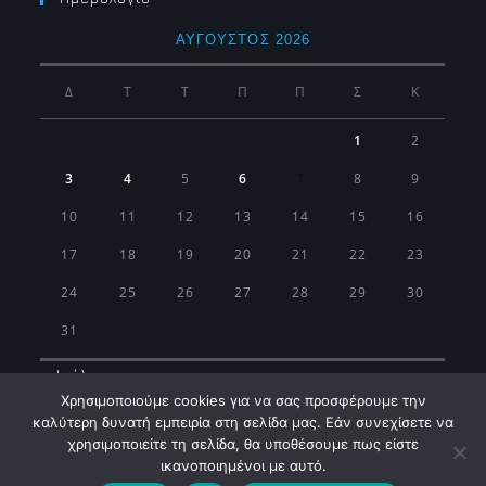
ΑΎΓΟΥΣΤΟΣ 2026
Δ
Τ
Τ
Π
Π
Σ
Κ
1
2
3
4
5
6
7
8
9
10
11
12
13
14
15
16
17
18
19
20
21
22
23
24
25
26
27
28
29
30
31
« Ιούλ
Χρησιμοποιούμε cookies για να σας προσφέρουμε την
καλύτερη δυνατή εμπειρία στη σελίδα μας. Εάν συνεχίσετε να
χρησιμοποιείτε τη σελίδα, θα υποθέσουμε πως είστε
ικανοποιημένοι με αυτό.