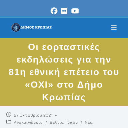
Skip
to
content
Οι εορταστικές
εκδηλώσεις για την
81η εθνική επέτειο του
«ΟΧΙ» στο Δήμο
Κρωπίας
Post
27 Οκτωβρίου 2021
published:
Post
Ανακοινώσεις
/
Δελτία Τύπου
/
Νέα
category: