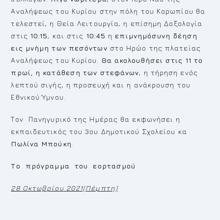
Αναλήψεως του Κυρίου στην πόλη του Κορωπίου θα
τελεστεί, η Θεία Λειτουργία, η επίσημη Δοξολογία
στις
10:15
, και στις
10:45
η
επιμνημόσυνη δέηση
εις μνήμη των πεσόντων
στο Ηρώο της πλατείας
Αναλήψεως του Κυρίου.
Θα ακολουθήσει στις 11 το
πρωί,
η κατάθεση των στεφάνων
, η τήρηση ενός
λεπτού σιγής, η προσευχή και η ανάκρουση του
Εθνικού Ύμνου.
Τον Πανηγυρικό της Ημέρας θα εκφωνήσει η
εκπαιδευτικός του 3ου Δημοτικού Σχολείου κα
Πωλίνα Μπούκη
.
Το πρόγραμμα του εορτασμού
28 Οκτωβρίου
2021(Πέμπτη)