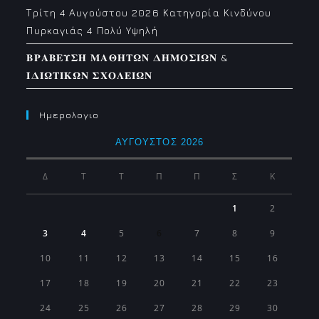
Τρίτη 4 Αυγούστου 2026 Κατηγορία Κινδύνου
Πυρκαγιάς 4 Πολύ Υψηλή
𝚩𝚸𝚨𝚩𝚬𝚼𝚺𝚮 𝚳𝚨𝚯𝚮𝚻𝛀𝚴 𝚫𝚮𝚳𝚶𝚺𝚰𝛀𝚴 &
𝚰𝚫𝚰𝛀𝚻𝚰𝚱𝛀𝚴 𝚺𝚾𝚶𝚲𝚬𝚰𝛀𝚴
Ημερολογιο
ΑΎΓΟΥΣΤΟΣ 2026
Δ
Τ
Τ
Π
Π
Σ
Κ
1
2
3
4
5
6
7
8
9
10
11
12
13
14
15
16
17
18
19
20
21
22
23
24
25
26
27
28
29
30