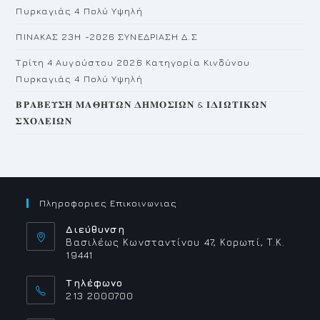
Πυρκαγιάς 4 Πολύ Υψηλή
ΠΙΝΑΚΑΣ 23H -2026 ΣΥΝΕΔΡΙΑΣΗ Δ.Σ
Τρίτη 4 Αυγούστου 2026 Κατηγορία Κινδύνου
Πυρκαγιάς 4 Πολύ Υψηλή
𝚩𝚸𝚨𝚩𝚬𝚼𝚺𝚮 𝚳𝚨𝚯𝚮𝚻𝛀𝚴 𝚫𝚮𝚳𝚶𝚺𝚰𝛀𝚴 & 𝚰𝚫𝚰𝛀𝚻𝚰𝚱𝛀𝚴
𝚺𝚾𝚶𝚲𝚬𝚰𝛀𝚴
Πληροφοριες Επικοινωνιας
Διεύθυνση
Βασιλέως Κωνσταντίνου 47, Κορωπί, Τ.Κ.
19441
Τηλέφωνο
213 2000700