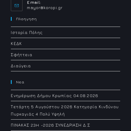
Email:
Opens
mayor@koropi.gr
in
your
Πλοηγηση
application
Ιστορία Πόλης
ΚΕΔΚ
Σφήττεια
Διαύγεια
Νεα
Ενημέρωση Δήμου Κρωπίας 04.08.2026
Τετάρτη 5 Αυγούστου 2026 Κατηγορία Κινδύνου
Πυρκαγιάς 4 Πολύ Υψηλή
ΠΙΝΑΚΑΣ 23H -2026 ΣΥΝΕΔΡΙΑΣΗ Δ.Σ