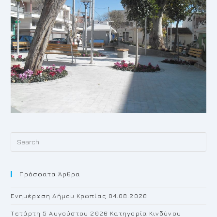
Pr
Es
to
Πρόσφατα Άρθρα
cl
th
Ενημέρωση Δήμου Κρωπίας 04.08.2026
se
pan
Τετάρτη 5 Αυγούστου 2026 Κατηγορία Κινδύνου