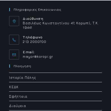
Πληροφοριες Επικοινωνιας
Διεύθυνση
Βασιλέως Κωνσταντίνου 47, Κορωπί, Τ.Κ.
19441
Τηλέφωνο
213 2000700
Email:
Opens
mayor@koropi.gr
in
your
Πλοηγηση
application
Ιστορία Πόλης
ΚΕΔΚ
Σφήττεια
Διαύγεια