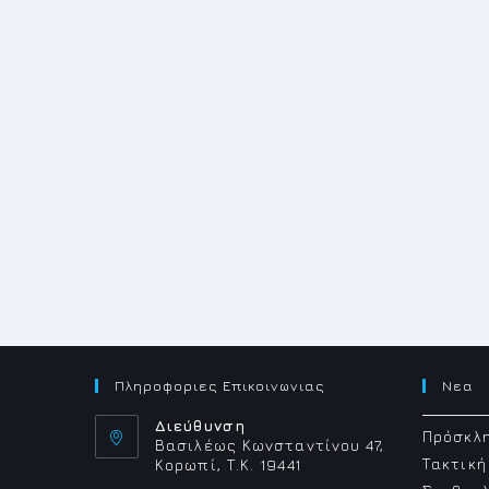
Πληροφοριες Επικοινωνιας
Νεα
Διεύθυνση
Πρόσκλη
Βασιλέως Κωνσταντίνου 47,
Τακτική
Κορωπί, Τ.Κ. 19441