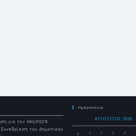
Ημερολογιο
ΑΎΓΟΥΣΤΟΣ 2026
ση για την 24η/2026
 Συνεδρίαση του Δημοτικού
Δ
Τ
Τ
Π
Π