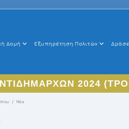
κή Δομή
Εξυπηρέτηση Πολιτών
Δράσε
ΝΤΙΔΗΜΑΡΧΩΝ 2024 (ΤΡ
ύπου
/
Νέα
)