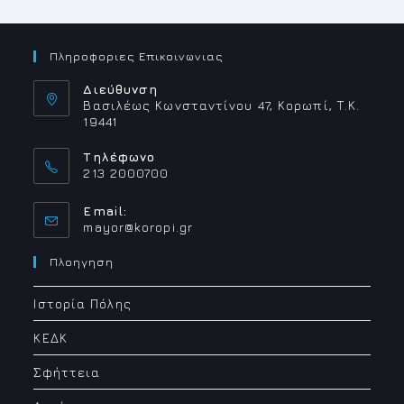
Πληροφοριες Επικοινωνιας
Διεύθυνση
Βασιλέως Κωνσταντίνου 47, Κορωπί, Τ.Κ.
19441
Τηλέφωνο
213 2000700
Email:
Opens
mayor@koropi.gr
in
your
Πλοηγηση
application
Ιστορία Πόλης
ΚΕΔΚ
Σφήττεια