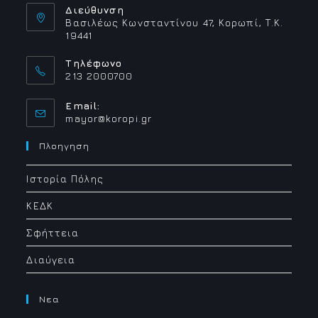
Διεύθυνση
Βασιλέως Κωνσταντίνου 47, Κορωπί, Τ.Κ.
19441
Τηλέφωνο
213 2000700
Email:
Opens
mayor@koropi.gr
in
your
Πλοηγηση
application
Ιστορία Πόλης
ΚΕΔΚ
Σφήττεια
Διαύγεια
Νεα