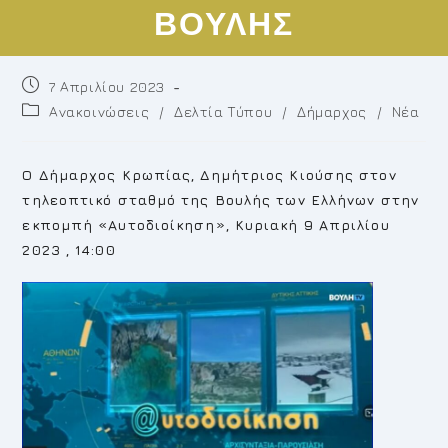
ΒΟΥΛΗΣ
Post
7 Απριλίου 2023
published:
Post
Ανακοινώσεις
/
Δελτία Τύπου
/
Δήμαρχος
/
Νέα
category:
Ο Δήμαρχος Κρωπίας, Δημήτριος Κιούσης στον
τηλεοπτικό σταθμό της Βουλής των Ελλήνων στην
εκπομπή «Αυτοδιοίκηση», Κυριακή 9 Απριλίου
2023 , 14:00