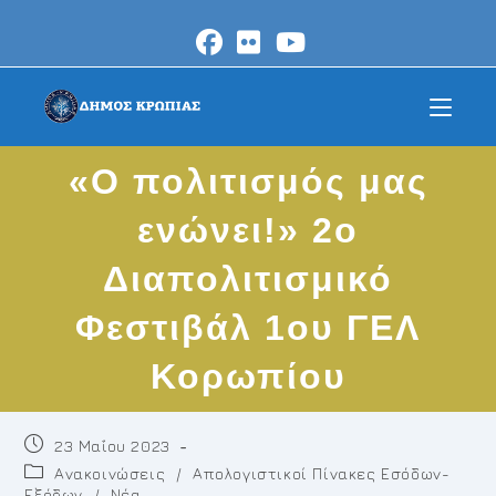
Skip
to
content
«Ο πολιτισμός μας
ενώνει!» 2ο
Διαπολιτισμικό
Φεστιβάλ 1ου ΓΕΛ
Κορωπίου
Post
23 Μαΐου 2023
published:
Post
Ανακοινώσεις
/
Απολογιστικοί Πίνακες Εσόδων-
category:
Εξόδων
/
Νέα