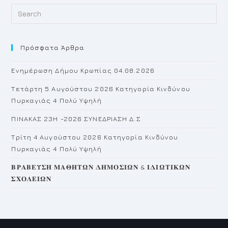
Pr
Es
to
Πρόσφατα Άρθρα
cl
th
Ενημέρωση Δήμου Κρωπίας 04.08.2026
se
pan
Τετάρτη 5 Αυγούστου 2026 Κατηγορία Κινδύνου
Πυρκαγιάς 4 Πολύ Υψηλή
ΠΙΝΑΚΑΣ 23H -2026 ΣΥΝΕΔΡΙΑΣΗ Δ.Σ
Τρίτη 4 Αυγούστου 2026 Κατηγορία Κινδύνου
Πυρκαγιάς 4 Πολύ Υψηλή
𝚩𝚸𝚨𝚩𝚬𝚼𝚺𝚮 𝚳𝚨𝚯𝚮𝚻𝛀𝚴 𝚫𝚮𝚳𝚶𝚺𝚰𝛀𝚴 & 𝚰𝚫𝚰𝛀𝚻𝚰𝚱𝛀𝚴
𝚺𝚾𝚶𝚲𝚬𝚰𝛀𝚴