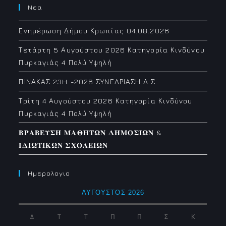
Νεα
Ενημέρωση Δήμου Κρωπίας 04.08.2026
Τετάρτη 5 Αυγούστου 2026 Κατηγορία Κινδύνου
Πυρκαγιάς 4 Πολύ Υψηλή
ΠΙΝΑΚΑΣ 23H -2026 ΣΥΝΕΔΡΙΑΣΗ Δ.Σ
Τρίτη 4 Αυγούστου 2026 Κατηγορία Κινδύνου
Πυρκαγιάς 4 Πολύ Υψηλή
𝚩𝚸𝚨𝚩𝚬𝚼𝚺𝚮 𝚳𝚨𝚯𝚮𝚻𝛀𝚴 𝚫𝚮𝚳𝚶𝚺𝚰𝛀𝚴 &
𝚰𝚫𝚰𝛀𝚻𝚰𝚱𝛀𝚴 𝚺𝚾𝚶𝚲𝚬𝚰𝛀𝚴
Ημερολογιο
ΑΎΓΟΥΣΤΟΣ 2026
Δ
Τ
Τ
Π
Π
Σ
Κ