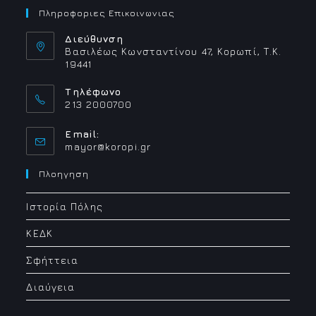
Πληροφοριες Επικοινωνιας
Διεύθυνση
Βασιλέως Κωνσταντίνου 47, Κορωπί, Τ.Κ.
19441
Τηλέφωνο
213 2000700
Email:
Opens
mayor@koropi.gr
in
your
Πλοηγηση
application
Ιστορία Πόλης
ΚΕΔΚ
Σφήττεια
Διαύγεια