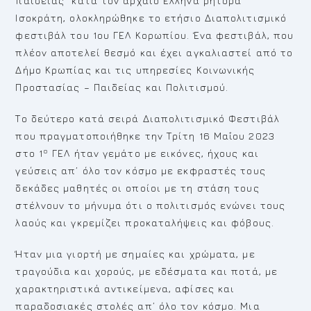
παιδείας¨ κατά τον αρχαίο Έλληνα ρήτορα
Ισοκράτη, ολοκληρώθηκε το ετήσιο Διαπολιτισμικό
φεστιβάλ του 1ου ΓΕΛ Κορωπίου. Ένα φεστιβάλ, που
πλέον αποτελεί θεσμό και έχει αγκαλιαστεί από το
Δήμο Κρωπίας και τις υπηρεσίες Κοινωνικής
Προστασίας – Παιδείας και Πολιτισμού.
Το δεύτερο κατά σειρά Διαπολιτισμικό Φεστιβάλ
που πραγματοποιήθηκε την Τρίτη 16 Μαΐου 2023
ο
στο 1
ΓΕΛ ήταν γεμάτο με εικόνες, ήχους και
γεύσεις απ’ όλο τον κόσμο με εκφραστές τους
δεκάδες μαθητές οι οποίοι με τη στάση τους
στέλνουν το μήνυμα ότι ο πολιτισμός ενώνει τους
λαούς και γκρεμίζει προκαταλήψεις και φόβους.
Ήταν μια γιορτή με σημαίες και χρώματα, με
τραγούδια και χορούς, με εδέσματα και ποτά, με
χαρακτηριστικά αντικείμενα, αφίσες και
παραδοσιακές στολές απ’ όλο τον κόσμο. Μια