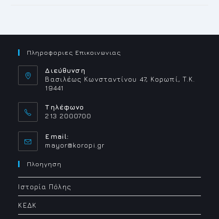
Πληροφοριες Επικοινωνιας
Διεύθυνση
Βασιλέως Κωνσταντίνου 47, Κορωπί, Τ.Κ.
19441
Τηλέφωνο
213 2000700
Email:
Opens
mayor@koropi.gr
in
your
Πλοηγηση
application
Ιστορία Πόλης
ΚΕΔΚ