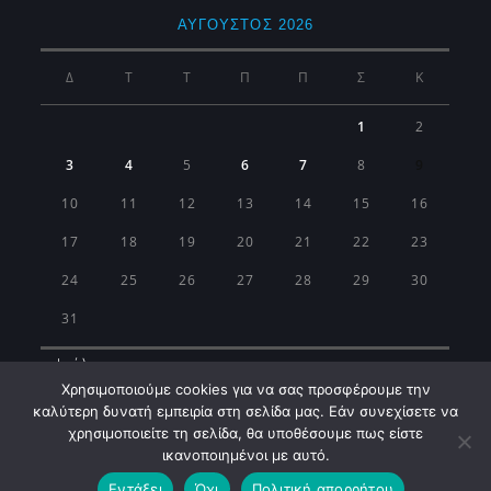
ΑΎΓΟΥΣΤΟΣ 2026
Δ
Τ
Τ
Π
Π
Σ
Κ
1
2
3
4
5
6
7
8
9
10
11
12
13
14
15
16
17
18
19
20
21
22
23
24
25
26
27
28
29
30
31
« Ιούλ
Χρησιμοποιούμε cookies για να σας προσφέρουμε την
καλύτερη δυνατή εμπειρία στη σελίδα μας. Εάν συνεχίσετε να
χρησιμοποιείτε τη σελίδα, θα υποθέσουμε πως είστε
ικανοποιημένοι με αυτό.
Εντάξει
Όχι
Πολιτική απορρήτου