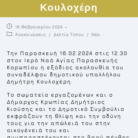
Κουλοχέρη
Post
16 Φεβρουαρίου 2024
published:
Post
Ανακοινώσεις
/
Δελτία Τύπου
/
Νέα
category:
Την Παρασκευή 16.02.2024 στις 12.30
στον Ιερό Ναό Αγίας Παρασκευής
Κορωπίου η εξόδιος ακολουθία του
συναδέλφου δημοτικού υπαλλήλου
Δημήτρη Κουλοχέρη.
Το σωματείο εργαζομένων και o
Δήμαρχος Κρωπίας Δημήτριος
Κιούσης και το Δημοτικό Συμβούλιο
εκφράζουν τη θλίψη και την οδύνη
τους για την απώλειά του στην
οικογένειά του και
συμπαραστέκονται στο βαρύ πένθος