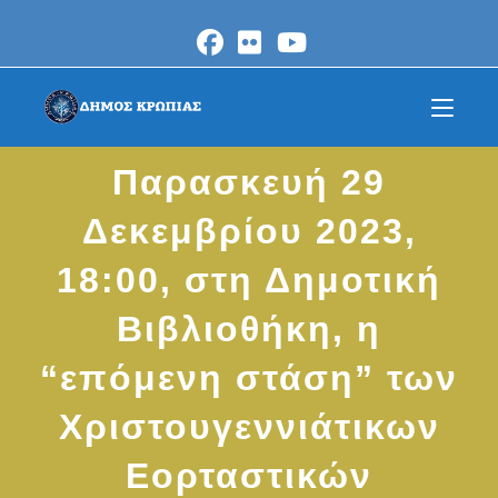
Skip
to
content
Παρασκευή 29
Δεκεμβρίου 2023,
18:00, στη Δημοτική
Βιβλιοθήκη, η
“επόμενη στάση” των
Χριστουγεννιάτικων
Εορταστικών