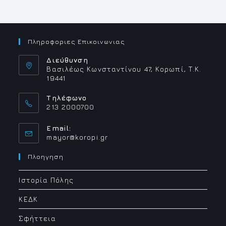
Πληροφοριες Επικοινωνιας
Διεύθυνση
Βασιλέως Κωνσταντίνου 47, Κορωπί, Τ.Κ.
19441
Τηλέφωνο
213 2000700
Email:
Opens
mayor@koropi.gr
in
your
Πλοηγηση
application
Ιστορία Πόλης
ΚΕΔΚ
Σφήττεια