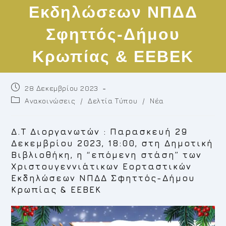
Εκδηλώσεων ΝΠΔΔ
Σφηττός-Δήμου
Κρωπίας & ΕΕΒΕΚ
Post
28 Δεκεμβρίου 2023
published:
Post
Ανακοινώσεις
/
Δελτία Τύπου
/
Νέα
category:
Δ.Τ Διοργανωτών : Παρασκευή 29
Δεκεμβρίου 2023, 18:00, στη Δημοτική
Βιβλιοθήκη, η “επόμενη στάση” των
Χριστουγεννιάτικων Εορταστικών
Εκδηλώσεων ΝΠΔΔ Σφηττός-Δήμου
Κρωπίας & ΕΕΒΕΚ