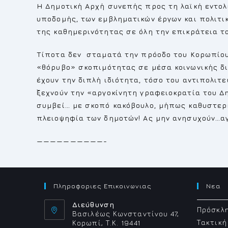
Η Δημοτική Αρχή συνεπής προς τη λαϊκή εντολ
υποδομής, των εμβληματικών έργων και πολιτ
της καθημερινότητας σε όλη την επικράτεια τ
Τίποτα δεν σταματά την πρόοδο του Κορωπίου 
«θόρυβο» σκοπιμότητας σε μέσα κοινωνικής δι
έχουν την διπλή ιδιότητα, τόσο του αντιπολιτ
ξεχνούν την «αργοκίνητη γραφειοκρατία του Δη
συμβεί… με σκοπό κακόβουλο, μήπως καθυστερή
πλειοψηφία των δημοτών! Ας μην ανησυχούν…α
——————————-
Πληροφοριες Επικοινωνιας
Νεα
Διεύθυνση
Πρόσκλη
Βασιλέως Κωνσταντίνου 47,
Τακτική
Κορωπί, Τ.Κ. 19441