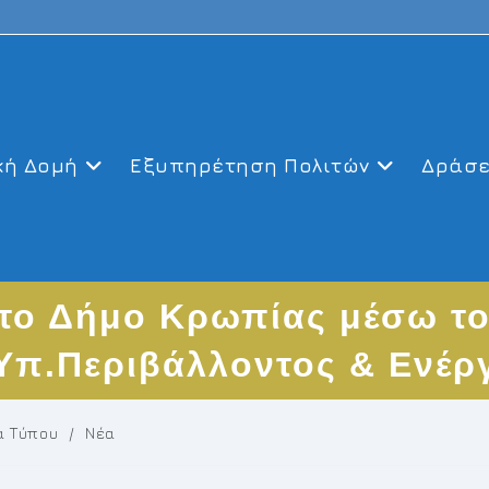
κή Δομή
Εξυπηρέτηση Πολιτών
Δράσε
το Δήμο Κρωπίας μέσω το
Υπ.Περιβάλλοντος & Ενέρ
α Τύπου
/
Νέα