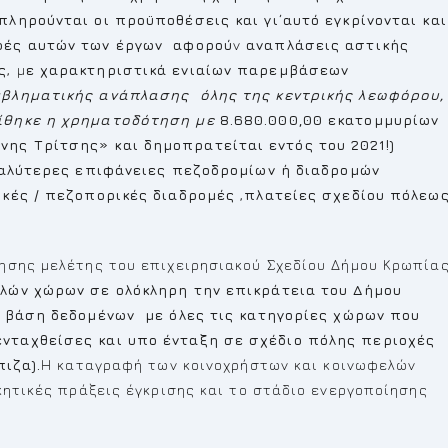
ληρούνται οι προϋποθέσεις και γι΄αυτό εγκρίνονται και
αφές αυτών των έργων αφορού
ν
αναπλάσεις αστικής
ς
, μ
ε χαρακτηριστικά ενιαίων παρεμβάσεων
μβληματικής ανάπλασης όλης της κεντρικής λεωφόρου,
ρίθηκε η χρηματοδότηση με
8.680.000,00 εκατομμυρίων
ης Τρίτσης» και δημοπρατείται εντός του 2021!)
αλύτερες επιφάνειες πεζοδρομίων ή διαδρομών
ικές / πεζοπορικές διαδρομές
,
πλατείες σχεδίου πόλεω
ησης μελέτης του επιχειρησιακού Σχεδίου Δήμου Κρωπία
λών χώρων σε ολόκληρη την επικράτεια του Δήμου
 βάση δεδομένων με όλες τις κατηγορίες χώρων που
νταχθείσες και υπο ένταξη σε σχέδιο πόλης περιοχές
πιζα).
Η καταγραφή των κοινοχρήστων και κοινωφελών
κητικές πράξεις έγκρισης και το στάδιο ενεργοποίησης