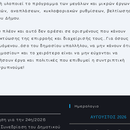
ή υλοποιεί το πρόγραμμα των μεγάλων και μικρών έργων
ικών, αναπλάσεων, κυκλοφοριακών ρυθμίσεων, βελτίωση
ου Δήμου.
πλέον και αυτό δεν αρέσει σε ορισμένους που κάνουν
κτύωσης της επιρροής και διαχείρισής τους…Για όσους
ευόμενου…όσο του δημοσίου υπαλλήλου, να μην κάνουν ότ
μοσίου» και το χειρότερο είναι να μην εύχονται να
σουν έργα και πολιτικές που επιθυμεί η συντριπτική
γρυπνούμε!
Ημερολογιο
ΑΎΓΟΥΣΤΟΣ 2026
ση για την 24η/2026
 Συνεδρίαση του Δημοτικού