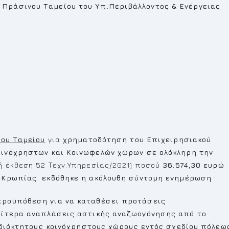
Πράσινου Ταμείου του Υπ.Περιβάλλοντος & Ενέργειας
νου Ταμείου
για
χρηματοδότηση του
Επιχειρησιακού
οινόχρηστων και Κοινωφελών χώρων
σε ολόκληρη την
ή έκθεση 52 Τεχν.Υπηρεσίας/2021) ποσού
36.574,30 ευρώ
 Κρωπίας εκδόθηκε η ακόλουθη σύντομη ενημέρωση :
προϋπόθεση για να καταθέσει προτάσεις
ιαίτερα αναπλάσεις αστικής αναζωογόνησης από το
 ιδιόκτητους κοινόχρηστους χώρους εντός σχεδίου πόλεω