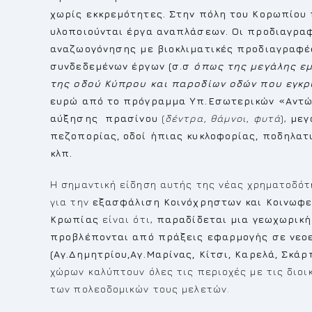
χωρίς εκκρεμότητες.
Στην πόλη του Κορωπίου π
υλοποιούνται έργα αναπλάσεων. Οι προδιαγρ
αναζωογόνησης
με βιοκλιματικές προδιαγραφέ
συνδεδεμένων έργων (σ.σ
όπως της μεγάλης ε
της οδού Κύπρου και παροδίων οδών που εγκ
ευρώ από το πρόγραμμα Υπ.Εσωτερικών «Αντών
αύξησης πρασίνου
(
δέντρα, θάμνοι, φυτά
),
μεγ
πεζοπορίας, οδοί ήπιας κυκλοφορίας, ποδηλατ
κλπ.
Η σημαντική είδηση αυτής της νέας χρηματοδότ
για την
εξασφάλιση Κοινόχρηστων και Κοινωφε
Κρωπίας
είναι ότι,
παραδίδεται μια γεωχωρική
προβλέπονται από πράξεις εφαρμογής σε νεοε
(Αγ.Δημητρίου,Αγ.Μαρίνας, Κίτσι, Καρελά, Σκάρ
χώρων καλύπτουν όλες τις περιοχές με τις διοι
των πολεοδομικών τους μελετών.