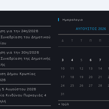
Ημερολογιο
ΑΎΓΟΥΣΤΟΣ 2026
ση για την 24η/2026
 Συνεδρίαση του Δημοτικού
Δ
Τ
Τ
Π
Π
ίου
ση για την 30η/2026
 Συνεδρίαση της Δημοτικής
3
4
5
6
7
πής
10
11
12
13
14
ωση Δήμου Κρωπίας
17
18
19
20
21
026
24
25
26
27
28
η 5 Αυγούστου 2026
31
ία Κινδύνου Πυρκαγιάς 4
ηλή
« Ιούλ