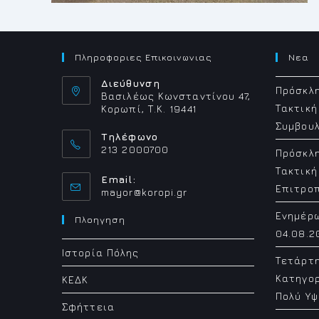
Πληροφοριες Επικοινωνιας
Νεα
Διεύθυνση
Πρόσκλη
Βασιλέως Κωνσταντίνου 47,
Τακτική
Κορωπί, Τ.Κ. 19441
Συμβουλ
Τηλέφωνο
213 2000700
Πρόσκλη
Τακτική
Email:
Επιτρο
Opens
mayor@koropi.gr
in
Ενημέρ
your
Πλοηγηση
application
04.08.2
Ιστορία Πόλης
Τετάρτ
Κατηγορ
ΚΕΔΚ
Πολύ Υψ
Σφήττεια