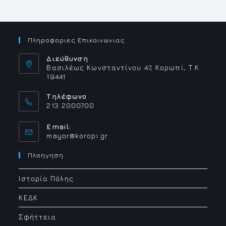
Πληροφοριες Επικοινωνιας
Διεύθυνση
Βασιλέως Κωνσταντίνου 47, Κορωπί, Τ.Κ.
19441
Τηλέφωνο
213 2000700
Email:
Opens
mayor@koropi.gr
in
your
Πλοηγηση
application
Ιστορία Πόλης
ΚΕΔΚ
Σφήττεια