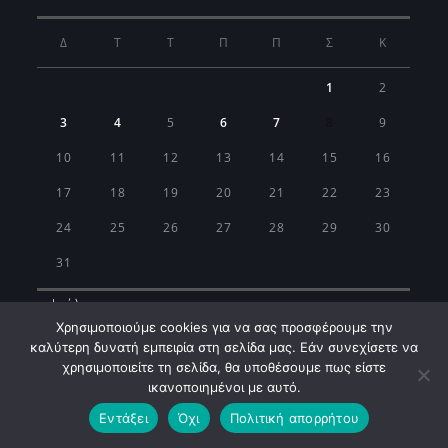
Δ
Τ
Τ
Π
Π
Σ
Κ
1
2
3
4
5
6
7
8
9
10
11
12
13
14
15
16
17
18
19
20
21
22
23
24
25
26
27
28
29
30
31
« Ιούλ
Χρησιμοποιούμε cookies για να σας προσφέρουμε την
καλύτερη δυνατή εμπειρία στη σελίδα μας. Εάν συνεχίσετε να
χρησιμοποιείτε τη σελίδα, θα υποθέσουμε πως είστε
ικανοποιημένοι με αυτό.
Εντάξει
Όχι
Πολιτική απορρήτου
Municipality of Koropi © 2026