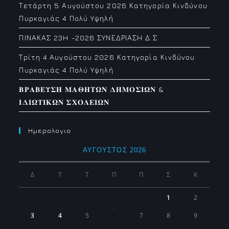
Τετάρτη 5 Αυγούστου 2026 Κατηγορία Κινδύνου
Πυρκαγιάς 4 Πολύ Υψηλή
ΠΙΝΑΚΑΣ 23H -2026 ΣΥΝΕΔΡΙΑΣΗ Δ.Σ
Τρίτη 4 Αυγούστου 2026 Κατηγορία Κινδύνου
Πυρκαγιάς 4 Πολύ Υψηλή
𝚩𝚸𝚨𝚩𝚬𝚼𝚺𝚮 𝚳𝚨𝚯𝚮𝚻𝛀𝚴 𝚫𝚮𝚳𝚶𝚺𝚰𝛀𝚴 &
𝚰𝚫𝚰𝛀𝚻𝚰𝚱𝛀𝚴 𝚺𝚾𝚶𝚲𝚬𝚰𝛀𝚴
Ημερολογιο
ΑΎΓΟΥΣΤΟΣ 2026
Δ
Τ
Τ
Π
Π
Σ
Κ
1
2
3
4
5
6
7
8
9