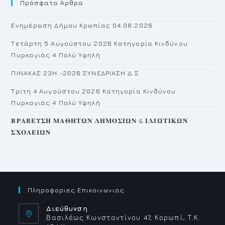
Πρόσφατα Άρθρα
cl
th
Ενημέρωση Δήμου Κρωπίας 04.08.2026
se
pan
Τετάρτη 5 Αυγούστου 2026 Κατηγορία Κινδύνου
Πυρκαγιάς 4 Πολύ Υψηλή
ΠΙΝΑΚΑΣ 23H -2026 ΣΥΝΕΔΡΙΑΣΗ Δ.Σ
Τρίτη 4 Αυγούστου 2026 Κατηγορία Κινδύνου
Πυρκαγιάς 4 Πολύ Υψηλή
𝚩𝚸𝚨𝚩𝚬𝚼𝚺𝚮 𝚳𝚨𝚯𝚮𝚻𝛀𝚴 𝚫𝚮𝚳𝚶𝚺𝚰𝛀𝚴 & 𝚰𝚫𝚰𝛀𝚻𝚰𝚱𝛀𝚴
𝚺𝚾𝚶𝚲𝚬𝚰𝛀𝚴
Πληροφοριες Επικοινωνιας
Διεύθυνση
Βασιλέως Κωνσταντίνου 47, Κορωπί, Τ.Κ.