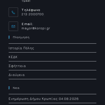
19441
Τηλέφωνο
213 2000700
Email:
Opens
mayor@koropi.gr
in
your
Πλοηγηση
application
Ιστορία Πόλης
ΚΕΔΚ
Σφήττεια
Διαύγεια
Νεα
Ενημέρωση Δήμου Κρωπίας 04.08.2026