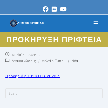
Skip
to
content
ΠΡΟΚΗΡΥΞΗ ΠΡΙΦΤΕΙΑ
Post
13 Μαΐου 2026
published:
Post
Ανακοινώσεις
/
Δελτία Τύπου
/
Νέα
category:
Προκήρυξη ΠΡΙΦΤΕΙΑ 2026 α
Pr
Es
to