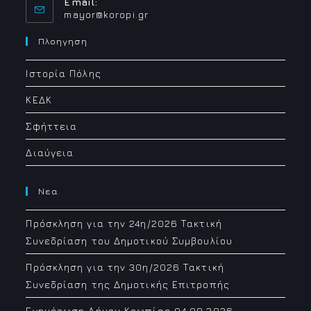
Email:
Opens
mayor@koropi.gr
in
your
Πλοηγηση
application
Ιστορία Πόλης
ΚΕΔΚ
Σφήττεια
Διαύγεια
Νεα
Πρόσκληση για την 24η/2026 Τακτική
Συνεδρίαση του Δημοτικού Συμβουλίου
Πρόσκληση για την 30η/2026 Τακτική
Συνεδρίαση της Δημοτικής Επιτροπής
Ενημέρωση Δήμου Κρωπίας 04.08.2026