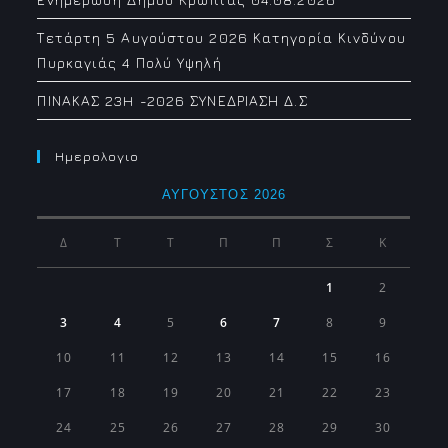
Τετάρτη 5 Αυγούστου 2026 Κατηγορία Κινδύνου
Πυρκαγιάς 4 Πολύ Υψηλή
ΠΙΝΑΚΑΣ 23H -2026 ΣΥΝΕΔΡΙΑΣΗ Δ.Σ
Ημερολογιο
ΑΎΓΟΥΣΤΟΣ 2026
Δ
Τ
Τ
Π
Π
Σ
Κ
1
2
3
4
5
6
7
8
9
10
11
12
13
14
15
16
17
18
19
20
21
22
23
24
25
26
27
28
29
30