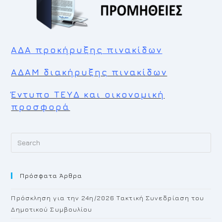
ΑΔΑ προκήρυξης πινακίδων
ΑΔΑΜ διακήρυξης πινακίδων
Έντυπο ΤΕΥΔ και οικονομική
προσφορά
Pr
Es
to
Πρόσφατα Άρθρα
cl
th
Πρόσκληση για την 24η/2026 Τακτική Συνεδρίαση του
se
Δημοτικού Συμβουλίου
pan