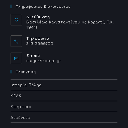
Πληροφοριες Επικοινωνιας
Διεύθυνση
Βασιλέως Κωνσταντίνου 47, Κορωπί, Τ.Κ.
19441
Τηλέφωνο
213 2000700
Email:
Opens
mayor@koropi.gr
in
your
Πλοηγηση
application
Ιστορία Πόλης
ΚΕΔΚ
Σφήττεια
Διαύγεια