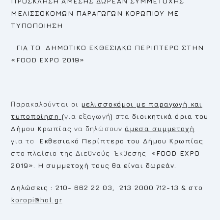
ΠΡΟΣΚΛΗΣΗ ΑΜΕΣΗΣ ΔΩΡΕΑΝ ΣΥΜΜΕΤΟΧΗΣ
ΜΕΛΙΣΣΟΚΟΜΩΝ ΠΑΡΑΓΩΓΩΝ ΚΟΡΩΠΙΟΥ ΜΕ
ΤΥΠΟΠΟΙΗΣΗ
ΓΙΑ ΤΟ ΔΗΜΟΤΙΚΟ EKΘΕΣΙΑΚΟ ΠΕΡΙΠΤΕΡΟ ΣΤΗΝ
«
FOOD
EXPO
2019»
Παρακαλούνται οι
μελισσοκόμοι με παραγωγή και
τυποποίηση (
για εξαγωγή
)
στα
διοικητικά όρια του
Δήμου Κρωπίας
να δηλώσουν
άμεσα συμμετοχή
για το
Εκθεσιακό Περίπτερο του Δήμου Κρωπίας
στο πλαίσιο της Διεθνούς Έκθεσης
«
FOOD
EXPO
2019». Η συμμετοχή τους θα είναι δωρεάν.
Δηλώσεις : 210- 662 22 03, 213 2000 712-13 & στο
koropi@hol.gr