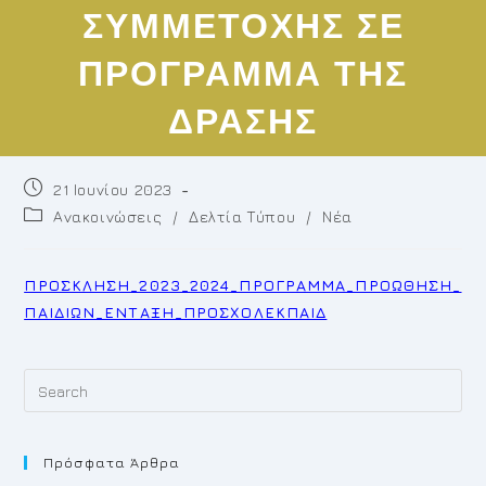
ΣΥΜΜΕΤΟΧΗΣ ΣΕ
ΠΡΟΓΡΑΜΜΑ ΤΗΣ
ΔΡΑΣΗΣ
Post
21 Ιουνίου 2023
published:
Post
Ανακοινώσεις
/
Δελτία Τύπου
/
Νέα
category:
ΠΡΟΣΚΛΗΣΗ_2023_2024_ΠΡΟΓΡΑΜΜΑ_ΠΡΟΩΘΗΣΗ_
ΠΑΙΔΙΩΝ_ΕΝΤΑΞΗ_ΠΡΟΣΧΟΛΕΚΠΑΙΔ
Pr
Es
to
Πρόσφατα Άρθρα
cl