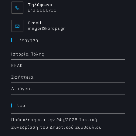
Τηλέφωνο
213 2000700
Email:
Opens
mayor@koropi.gr
in
your
Πλοηγηση
application
Ιστορία Πόλης
ΚΕΔΚ
Σφήττεια
Διαύγεια
Νεα
Πρόσκληση για την 24η/2026 Τακτική
Συνεδρίαση του Δημοτικού Συμβουλίου