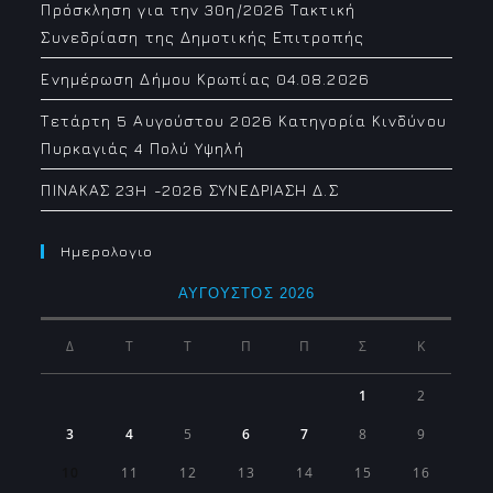
Πρόσκληση για την 30η/2026 Τακτική
Συνεδρίαση της Δημοτικής Επιτροπής
Ενημέρωση Δήμου Κρωπίας 04.08.2026
Τετάρτη 5 Αυγούστου 2026 Κατηγορία Κινδύνου
Πυρκαγιάς 4 Πολύ Υψηλή
ΠΙΝΑΚΑΣ 23H -2026 ΣΥΝΕΔΡΙΑΣΗ Δ.Σ
Ημερολογιο
ΑΎΓΟΥΣΤΟΣ 2026
Δ
Τ
Τ
Π
Π
Σ
Κ
1
2
3
4
5
6
7
8
9
10
11
12
13
14
15
16