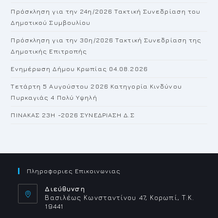
th
Πρόσκληση για την 24η/2026 Τακτική Συνεδρίαση του
se
Δημοτικού Συμβουλίου
pan
Πρόσκληση για την 30η/2026 Τακτική Συνεδρίαση της
Δημοτικής Επιτροπής
Ενημέρωση Δήμου Κρωπίας 04.08.2026
Τετάρτη 5 Αυγούστου 2026 Κατηγορία Κινδύνου
Πυρκαγιάς 4 Πολύ Υψηλή
ΠΙΝΑΚΑΣ 23H -2026 ΣΥΝΕΔΡΙΑΣΗ Δ.Σ
Πληροφοριες Επικοινωνιας
Διεύθυνση
Βασιλέως Κωνσταντίνου 47, Κορωπί, Τ.Κ.
19441