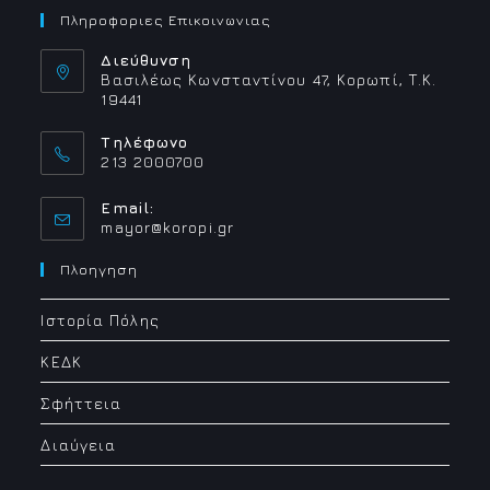
Πληροφοριες Επικοινωνιας
Διεύθυνση
Βασιλέως Κωνσταντίνου 47, Κορωπί, Τ.Κ.
19441
Τηλέφωνο
213 2000700
Email:
Opens
mayor@koropi.gr
in
your
Πλοηγηση
application
Ιστορία Πόλης
ΚΕΔΚ
Σφήττεια
Διαύγεια