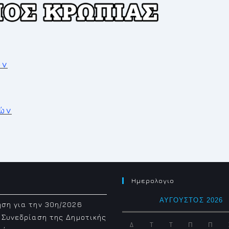
ών
ών
Ημερολογιο
ΑΎΓΟΥΣΤΟΣ 2026
ση για την 30η/2026
 Συνεδρίαση της Δημοτικής
Δ
Τ
Τ
Π
Π