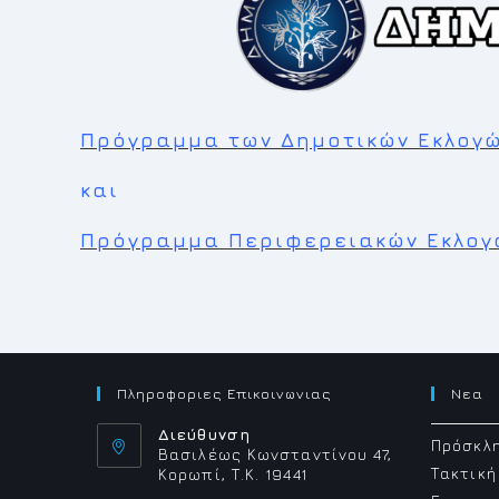
Πρόγραμμα των Δημοτικών Εκλογ
και
Πρόγραμμα Περιφερειακών Εκλογ
Πληροφοριες Επικοινωνιας
Νεα
Διεύθυνση
Πρόσκλη
Βασιλέως Κωνσταντίνου 47,
Τακτική
Κορωπί, Τ.Κ. 19441