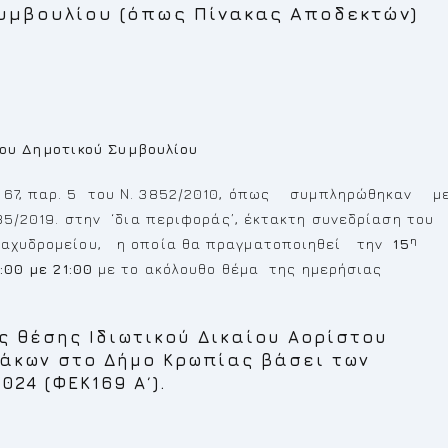
Συμβουλίου (όπως Πίνακας Αποδεκτών)
υ Δημοτικού Συμβουλίου
υ 67, παρ. 5 του Ν. 3852/2010, όπως συμπληρώθηκαν μ
635/2019. στην ‘δια περιφοράς’, έκτακτη συνεδρίαση του
η
 Ταχυδρομείου, η οποία θα πραγματοποιηθεί την
15
00 με 21:00
με το ακόλουθο θέμα της ημερήσιας
ς θέσης Ιδιωτικού Δικαίου Αορίστου
λάκων στο Δήμο Κρωπίας βάσει των
024 (ΦΕΚ169 Α΄).