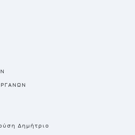
ΩΝ
ΟΡΓΑΝΩΝ
ιούση Δημήτριο