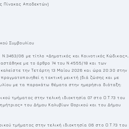
ως Πίνακας Αποδεκτών)
ικού Συμβουλίου
 Ν.3463/06 με τίτλο «Δημοτικός και Κοινοτικός Κώδικας»,
αστάθηκε με το άρθρο 74 του Ν.4555/18 και των
1) καλείστε την Τετάρτη 13 Μαΐου 2026 και ώρα 20:30 στην
 πραγματοποιηθεί η τακτική μεικτή (διά ζώσης και με
υλίου με τα παρακάτω θέματα στην ημερήσια διάταξη:
κού τμήματος στην τελική ιδιοκτησία 07 στο Ο.Τ.73 του
ημήτριος» του Δήμου Καλυβίων Θορικού και του Δήμου
κού τμήματος στην τελική ιδιοκτησία 06 στο Ο.Τ.73 του