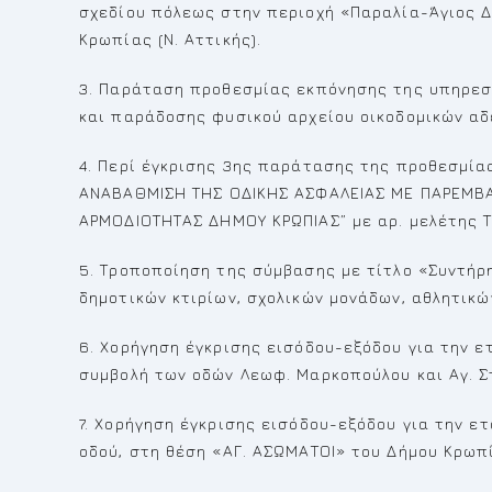
σχεδίου πόλεως στην περιοχή «Παραλία-Άγιος Δ
Κρωπίας (Ν. Αττικής).
3. Παράταση προθεσμίας εκπόνησης της υπηρεσ
και παράδοσης φυσικού αρχείου οικοδομικών αδ
4. Περί έγκρισης 3ης παράτασης της προθεσμίας
ΑΝΑΒΑΘΜΙΣΗ ΤΗΣ ΟΔΙΚΗΣ ΑΣΦΑΛΕΙΑΣ ΜΕ ΠΑΡΕΜΒΑΣ
ΑΡΜΟΔΙΟΤΗΤΑΣ ΔΗΜΟΥ ΚΡΩΠΙΑΣ” με αρ. μελέτης Τ
5. Τροποποίηση της σύμβασης με τίτλο «Συντήρ
δημοτικών κτιρίων, σχολικών μονάδων, αθλητικώ
6. Χορήγηση έγκρισης εισόδου-εξόδου για την 
συμβολή των οδών Λεωφ. Μαρκοπούλου και Αγ. Σ
7. Χορήγηση έγκρισης εισόδου-εξόδου για την ετ
οδού, στη θέση «ΑΓ. ΑΣΩΜΑΤΟΙ» του Δήμου Κρωπ