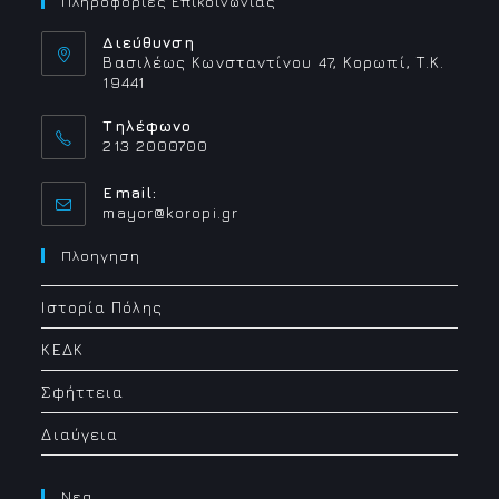
Πληροφοριες Επικοινωνιας
Διεύθυνση
Βασιλέως Κωνσταντίνου 47, Κορωπί, Τ.Κ.
19441
Τηλέφωνο
213 2000700
Email:
Opens
mayor@koropi.gr
in
your
Πλοηγηση
application
Ιστορία Πόλης
ΚΕΔΚ
Σφήττεια
Διαύγεια
Νεα