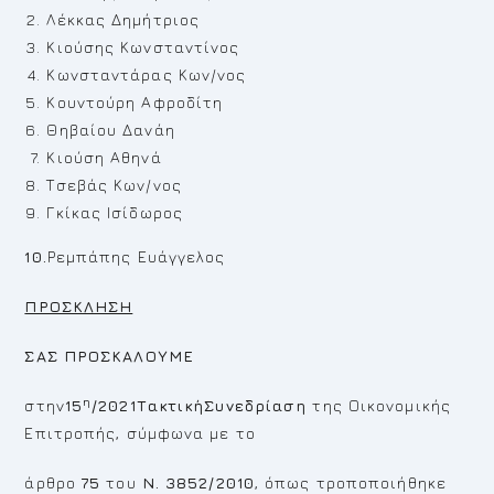
Λέκκας Δημήτριος
Κιούσης Κωνσταντίνος
Κωνσταντάρας Κων/νος
Κουντούρη Αφροδίτη
Θηβαίου Δανάη
Κιούση Αθηνά
Τσεβάς Κων/νος
Γκίκας Ισίδωρος
10.
Ρεμπάπης Ευάγγελος
ΠΡΟΣΚΛΗΣΗ
ΣΑΣ ΠΡΟΣΚΑΛΟΥΜΕ
η
στην
15
/2021ΤακτικήΣυνεδρίαση
της Οικονομικής
Επιτροπής, σύμφωνα με το
άρθρο
75
του
Ν. 3852/2010
, όπως τροποποιήθηκε