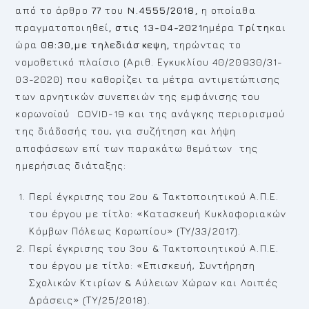
από το άρθρο
77
του
Ν.4555/2018,
η οποίαθα
πραγματοποιηθεί
, στις 13-04-2021
ημέρα
Τρίτη
και
ώρα
08:30,
με τηλεδιάσκεψη,
τηρώντας το
νομοθετικό πλαίσιο (Αριθ. Εγκυκλίου 40/20930/31-
03-2020) που καθορίζει τα μέτρα αντιμετώπισης
των αρνητικών συνεπειών της εμφάνισης του
κορωνοϊού COVID-19 και της ανάγκης περιορισμού
της διάδοσής του, για συζήτηση και λήψη
αποφάσεων επί των παρακάτω θεμάτων της
ημερήσιας διάταξης:
Περί έγκρισης του 2ου & Τακτοποιητικού Α.Π.Ε.
του έργου με τίτλο: «Κατασκευή Κυκλοφοριακών
Κόμβων Πόλεως Κορωπίου» (ΤΥ/33/2017).
Περί έγκρισης του 3ου & Τακτοποιητικού Α.Π.Ε.
του έργου με τίτλο: «Επισκευή, Συντήρηση
Σχολικών Κτιρίων & Αύλειων Χώρων και Λοιπές
Δράσεις» (ΤΥ/25/2018).