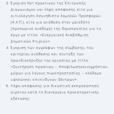
Έγκριση Νο1 πρακτικού της Επιτροπής
Διαγωνισμού και λήψη απόφασης είτε για
αιτιολόγηση Ασυνήθιστα Χαμηλών Προσφορών
(Α.Χ.Π.), είτε για ανάθεση στον μειοδότη
(προσωρινό ανάδοχο) της δημοπρασίας για το
έργο με τίτλο: «Ενεργειακή Αναβάθμιση
Δημοτικών Κτιρίων».
Έγκριση των εγγράφων της σύμβασης, του
κριτηρίου ανάθεσης και σύνταξη των
όρωνδιακήρυξης της εργασίας με τίτλο:
«Συντήρηση πρασίνου – Αποψίλωσηκοινοχρήστων
χώρων για λόγους πυροπροστασίας – κλάδεμα
υψηλώνκαι επικίνδυνων δέντρων».
Λήψη απόφασης για δικαστική εκπροσώπηση
αιρετού κατά τη διενέργεια προκαταρκτικής
εξέτασης.