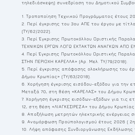
τηλεδιάσκεψη) συνεδρίαση του Δημοτικού Συμβο
1. Τροποποίηση Τεχνικού Προγράμματος έτους 20
2. Περί έγκρισης του 3ου ΑΠΕ του έργου με τίτλ
(ΤΥ/62/2022).
3. Περί Έγκρισης Πρωτοκόλλου Οριστικής Παραλ
ΤΕΧΝΙΚΩΝ ΕΡΓΩΝ ΛΟΓΩ ΕΚΤΑΚΤΩΝ ΑΝΑΓΚΩΝ ΑΠΟ ΕΝΤ
4. Περί Έγκρισης Πρωτοκόλλου Οριστικής Παραλ
ΣΤΗΝ ΠΕΡΙΟΧΗ ΚΑΡΕΛΛΑ» (Αρ. Μελ. ΤΥ/79/2018).
5. Περί έγκρισης απόφασης ολοκλήρωσης του έρ
Δήμου Κρωπίας» (ΤΥ/63/2018).
6. Χορήγηση έγκρισης εισόδου-εξόδου για την ετ
Μεταξά 70, στη θέση «ΚΑΡΕΛΑΣ» του Δήμου Κρωπ
7. Χορήγηση έγκρισης εισόδων-εξόδων για τις ετ
12, στη θέση «ΛΙΑΓΚΕΣΙΡΕΖΑ» του Δήμου Κρωπίας
8. Αποξήλωση μετρητών ηλεκτρικής ενέργειας σ
9. Αναμόρφωση Προϋπολογισμού έτους 2026 ( 2η
10. Λήψη απόφασης Συνδιοργάνωσης Εκδήλωσης 