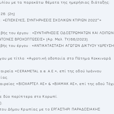
υλίου με τα παρακάτω θέματα της ημερήσιας διάταξης:
26. (2η)
ο: «ΕΠΙΣΚΕΥEΣ, ΣΥΝΤΗΡΗΣΕΙΣ ΣΧΟΛΙΚΩΝ ΚΤΙΡΙΩΝ 2022″»
αβής του έργου : «ΣΥΝΤΗΡΗΣΕΙΣ ΟΔΟΣΤΡΩΜΑΤΩΝ ΚΑΙ ΛΟΙΠΩΝ
ΟΝΕΣ ΒΡΟΧΟΠΤΩΣΕΙΣ» (Αρ. Μελ. ΤΥ/66/2023).
αβής του έργου : «ΑΝΤΙΚΑΤΑΣΤΑΣΗ ΑΓΩΓΩΝ ΔΙΚΤΥΟΥ ΥΔΡΕΥΣ
γου με τίτλο: «Αγροτική οδοποιία στο Πάτημα Κοκκιναρά
αιρεία «CERAMETAL s.e. A.E.», επί της οδού Ιωάννου
ίας.
αιρείες «ΒΙΟΧΑΡΤΕΛ ΑΕ» & «ΒΙΑΜΑΚ ΑΕ», επί της οδού Τόχ
.
ε δύο περίπτερα στο Κορωπί.
).
του Δήμου Κρωπίας με το ΕΡΓΑΣΤΗΡΙ ΠΑΡΑΔΟΣΙΑΚΗΣ