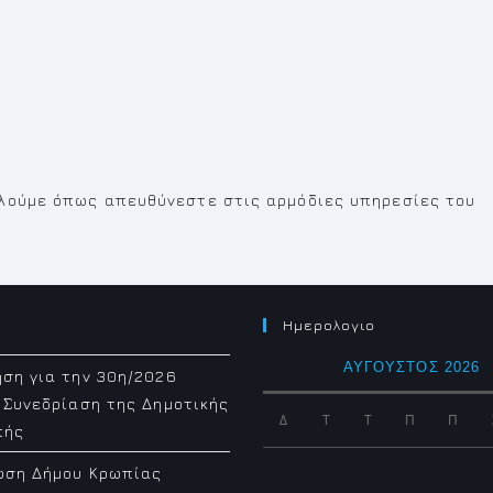
αλούμε όπως απευθύνεστε στις αρμόδιες υπηρεσίες του
Ημερολογιο
ΑΎΓΟΥΣΤΟΣ 2026
ση για την 30η/2026
 Συνεδρίαση της Δημοτικής
Δ
Τ
Τ
Π
Π
πής
ωση Δήμου Κρωπίας