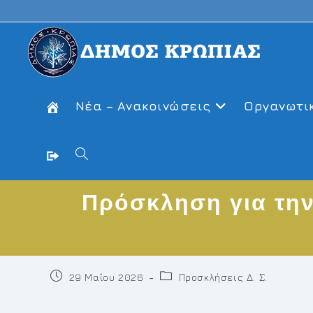
Skip
to
content
Νέα – Ανακοινώσεις
Οργανωτι
Toggle
Πρόσκληση για την
website
search
Post
Post
29 Μαΐου 2026
Προσκλήσεις Δ. Σ.
published:
category: