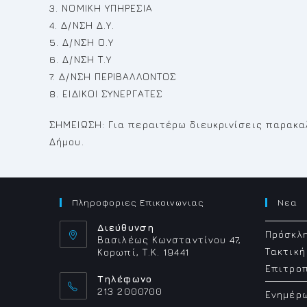
3. ΝΟΜΙΚΗ ΥΠΗΡΕΣΙΑ
4. Δ/ΝΣΗ Δ.Υ.
5. Δ/ΝΣΗ Ο.Υ
6. Δ/ΝΣΗ Τ.Υ
7. Δ/ΝΣΗ ΠΕΡΙΒΑΛΛΟΝΤΟΣ
8. ΕΙΔΙΚΟΙ ΣΥΝΕΡΓΑΤΕΣ
ΣΗΜΕΙΩΣΗ: Για περαιτέρω διευκρινίσεις παρακ
Δήμου.
Πληροφοριες Επικοινωνιας
Νεα
Διεύθυνση
Πρόσκλη
Βασιλέως Κωνσταντίνου 47,
Τακτική
Κορωπί, Τ.Κ. 19441
Επιτρο
Τηλέφωνο
213 2000700
Ενημέρ