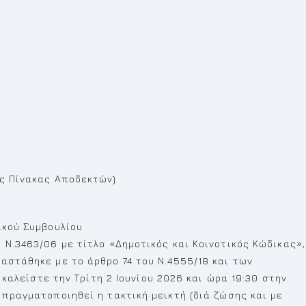
ως Πίνακας Αποδεκτών)
ικού Συμβουλίου
 Ν.3463/06 με τίτλο «Δημοτικός και Κοινοτικός Κώδικας»,
αστάθηκε με το άρθρο 74 του Ν.4555/18 και των
) καλείστε την Τρίτη 2 Ιουνίου 2026 και ώρα 19:30 στην
 πραγματοποιηθεί η τακτική μεικτή (διά ζώσης και με