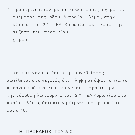
Προσωρινή απαγόρευση κυκλοφορίας οχημάτων
τμήματος της οδού Αντωνίου Δήμα , στην
ου
είσοδο του 3
ΓΕΛ Κορωπίου με σκοπό την
αύξηση του προαυλίου
χώρου.
Το κατεπείγον της έκτακτης συνεδρίασης
οφείλεται στο γεγονός ότι η λήψη απόφασης για το
προαναφερόμενο θέμα κρίνεται απαραίτητη για
ου
την εύρυθμη λειτουργία του 3
ΓΕΛ Κορωπίου στα
πλαίσια λήψης έκτακτων μέτρων περιορισμού του
covid-19.
Η ΠΡΟΕΔΡΟΣ ΤΟΥ Δ.Σ.