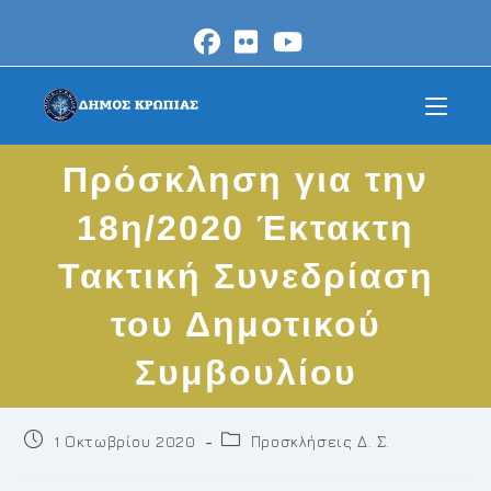
Skip
to
content
Πρόσκληση για την
18η/2020 Έκτακτη
Τακτική Συνεδρίαση
του Δημοτικού
Συμβουλίου
Post
Post
1 Οκτωβρίου 2020
Προσκλήσεις Δ. Σ.
published:
category: