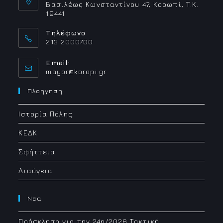
Βασιλέως Κωνσταντίνου 47, Κορωπί, Τ.Κ.
19441
Τηλέφωνο
213 2000700
Email:
Opens
mayor@koropi.gr
in
your
Πλοηγηση
application
Ιστορία Πόλης
ΚΕΔΚ
Σφήττεια
Διαύγεια
Νεα
Πρόσκληση για την 24η/2026 Τακτική