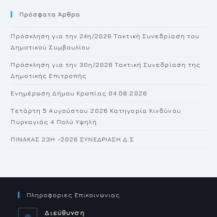
to
Πρόσφατα Άρθρα
cl
th
Πρόσκληση για την 24η/2026 Τακτική Συνεδρίαση του
se
Δημοτικού Συμβουλίου
pan
Πρόσκληση για την 30η/2026 Τακτική Συνεδρίαση της
Δημοτικής Επιτροπής
Ενημέρωση Δήμου Κρωπίας 04.08.2026
Τετάρτη 5 Αυγούστου 2026 Κατηγορία Κινδύνου
Πυρκαγιάς 4 Πολύ Υψηλή
ΠΙΝΑΚΑΣ 23H -2026 ΣΥΝΕΔΡΙΑΣΗ Δ.Σ
Πληροφοριες Επικοινωνιας
Διεύθυνση