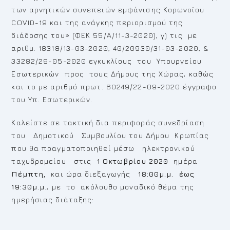
των αρνητικών συνεπειών εμφάνισης Κορωνοϊου
COVID-19 και της ανάγκης περιορισμού της
διάδοσης του» (ΦΕΚ 55/Α/11-3-2020), γ) τις με
αριθμ. 18318/13-03-2020, 40/20930/31-03-2020, &
33282/29-05-2020 εγκυκλίους του Υπουργείου
Εσωτερικών προς τους Δήμους της Χώρας, καθώς
και το με αριθμό πρωτ. 60249/22-09-2020 έγγραφο
του Υπ. Εσωτερικών.
Καλείστε σε τακτική δια περιφοράς συνεδρίαση
του Δημοτικού Συμβουλίου του Δήμου Κρωπίας
που θα πραγματοποιηθεί μέσω ηλεκτρονικού
ταχυδρομείου στις
1 Οκτωβρίου 2020
ημέρα
Πέμπτη,
και ώρα διεξαγωγής
18:00μ.μ. έως
19:30μ.μ
., με το ακόλουθο μοναδικό θέμα της
ημερήσιας διάταξης: