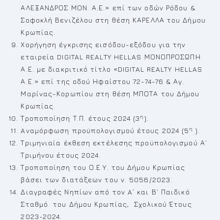
ΑΛΕΞΑΝΔΡΟΣ ΜΟΝ. Α.Ε.» επί των οδών Ρόδου &
Σοφοκλή Βενιζέλου στη θέση ΚΑΡΕΛΛΑ του Δήμου
Κρωπίας.
Χορήγηση έγκρισης εισόδου-εξόδου για την
εταιρεία DIGITAL REALTY HELLAS ΜΟΝΟΠΡΟΣΩΠΗ
Α.Ε. με διακριτικό τίτλο «DIGITAL REALTY HELLAS
Α.Ε.» επί της οδού Ηφαίστου 72-74-76 & Αγ.
Μαρίνας-Κορωπίου στη θέση ΜΠΟΤΑ του Δήμου
Κρωπίας.
η
Τροποποίηση Τ.Π. έτους 2024 (3
).
η
Aναμόρφωση προϋπολογισμού έτους 2024 (5
).
Τριμηνιαία έκθεση εκτέλεσης προϋπολογισμού Α΄
Τριμήνου έτους 2024.
Τροποποίηση του Ο.Ε.Υ. του Δήμου Κρωπίας
βάσει των διατάξεων του ν. 5056/2023.
Διαγραφές Νηπίων από τον A΄ και Β΄ Παιδικό
Σταθμό του Δήμου Κρωπίας, Σχολικού Έτους
2023-2024.