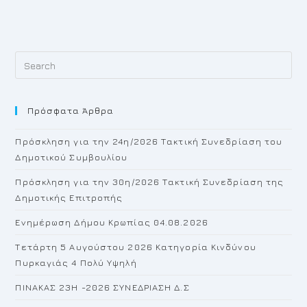
Pr
Es
to
Πρόσφατα Άρθρα
cl
th
Πρόσκληση για την 24η/2026 Τακτική Συνεδρίαση του
se
Δημοτικού Συμβουλίου
pan
Πρόσκληση για την 30η/2026 Τακτική Συνεδρίαση της
Δημοτικής Επιτροπής
Ενημέρωση Δήμου Κρωπίας 04.08.2026
Τετάρτη 5 Αυγούστου 2026 Κατηγορία Κινδύνου
Πυρκαγιάς 4 Πολύ Υψηλή
ΠΙΝΑΚΑΣ 23H -2026 ΣΥΝΕΔΡΙΑΣΗ Δ.Σ