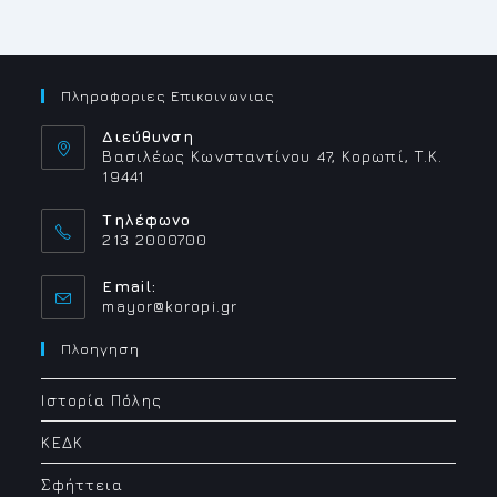
Πληροφοριες Επικοινωνιας
Διεύθυνση
Βασιλέως Κωνσταντίνου 47, Κορωπί, Τ.Κ.
19441
Τηλέφωνο
213 2000700
Email:
Opens
mayor@koropi.gr
in
your
Πλοηγηση
application
Ιστορία Πόλης
ΚΕΔΚ
Σφήττεια