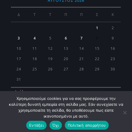
ΑΎΓΟΥΣΤΟΣ 2026
Δ
Τ
Τ
Π
Π
Σ
Κ
1
2
3
4
5
6
7
8
9
10
11
12
13
14
15
16
17
18
19
20
21
22
23
24
25
26
27
28
29
30
31
« Ιούλ
Χρησιμοποιούμε cookies για να σας προσφέρουμε την
καλύτερη δυνατή εμπειρία στη σελίδα μας. Εάν συνεχίσετε να
χρησιμοποιείτε τη σελίδα, θα υποθέσουμε πως είστε
ικανοποιημένοι με αυτό.
Εντάξει
Όχι
Πολιτική απορρήτου
Municipality of Koropi © 2026