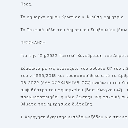
Προς:
Το Δήμαρχο Δήμου Κρωπίας κ. Κιούση Δημήτριο
Τα Τακτικά μέλη του Δημοτικού Συμβουλίου (όπ
ΠΡΟΣΚΛΗΣΗ
Για την 19η/2022 Τακτική Συνεδρίαση του Δημοτ
Σύμφωνα με τις διατάξεις του άρθρου 67 του ν
του ν.4555/2018 και τροποποιήθηκε από τα άρθρα
06-2022 (ΑΔΑ:ΩΖ2Χ46ΜΤΛ6-97Χ) εγκύκλιο του Υ
αμφιθέατρο του Δημαρχείου (Βασ. Κων/νου 47) , 
πραγματοποιηθεί η «Δια ζώσης» 19η τακτική συ
θέματα της ημερήσιας διάταξης:
1. Χορήγηση έγκρισης εισόδου-εξόδου για την ε