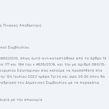
ως Πίνακας Αποδεκτών)
ικού Συμβουλίου
.3852/2010, όπως αυτό αντικαταστάθηκε από το άρθρο 74
 177 και 184 του ν.4635/2019, και την με αριθμό 380/15-
πουργείου Εσωτερικών σας καλούμε να προσέλθετε στο
την 12η Ιουλίου 2022 ημέρα Τρίτη και ώρα 20:30 όπου θα
νεδρίαση του Δημοτικού Συμβουλίου με τα παρακάτω
ταιρία με την επωνυμία