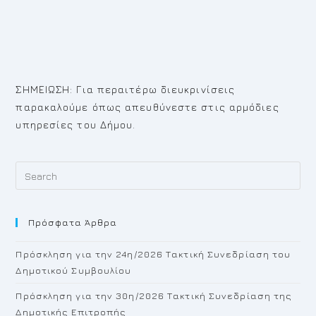
ΣΗΜΕΙΩΣΗ: Για περαιτέρω διευκρινίσεις
παρακαλούμε όπως απευθύνεστε στις αρμόδιες
υπηρεσίες του Δήμου.
Pr
Es
to
Πρόσφατα Άρθρα
cl
th
Πρόσκληση για την 24η/2026 Τακτική Συνεδρίαση του
se
Δημοτικού Συμβουλίου
pan
Πρόσκληση για την 30η/2026 Τακτική Συνεδρίαση της
Δημοτικής Επιτροπής