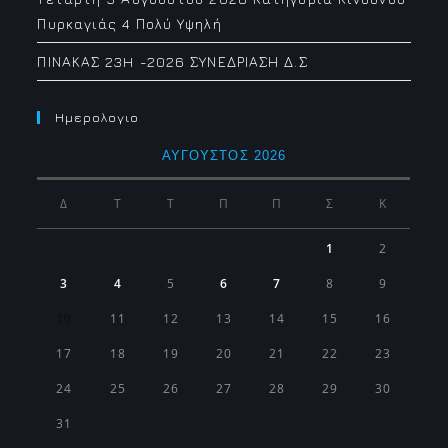
Πυρκαγιάς 4 Πολύ Υψηλή
ΠΙΝΑΚΑΣ 23H -2026 ΣΥΝΕΔΡΙΑΣΗ Δ.Σ
Ημερολογιο
ΑΎΓΟΥΣΤΟΣ 2026
Δ
Τ
Τ
Π
Π
Σ
Κ
1
2
3
4
5
6
7
8
9
10
11
12
13
14
15
16
17
18
19
20
21
22
23
24
25
26
27
28
29
30
31