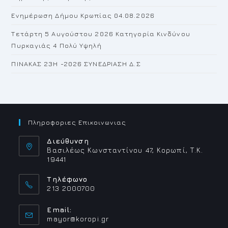
Ενημέρωση Δήμου Κρωπίας 04.08.2026
Τετάρτη 5 Αυγούστου 2026 Κατηγορία Κινδύνου
Πυρκαγιάς 4 Πολύ Υψηλή
ΠΙΝΑΚΑΣ 23H -2026 ΣΥΝΕΔΡΙΑΣΗ Δ.Σ
Πληροφοριες Επικοινωνιας
Διεύθυνση
Βασιλέως Κωνσταντίνου 47, Κορωπί, Τ.Κ.
19441
Τηλέφωνο
213 2000700
Email:
Opens
mayor@koropi.gr
in