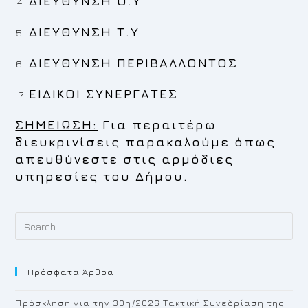
ΔΙΕΥΘΥΝΣΗ Ο.Υ
ΔΙΕΥΘΥΝΣΗ Τ.Υ
ΔΙΕΥΘΥΝΣΗ ΠΕΡΙΒΑΛΛΟΝΤΟΣ
ΕΙΔΙΚΟΙ ΣΥΝΕΡΓΑΤΕΣ
ΣΗΜΕΙΩΣΗ:
Για περαιτέρω
διευκρινίσεις παρακαλούμε όπως
απευθύνεστε στις αρμόδιες
υπηρεσίες του Δήμου.
Pr
Es
to
Πρόσφατα Άρθρα
cl
th
Πρόσκληση για την 30η/2026 Τακτική Συνεδρίαση της
se