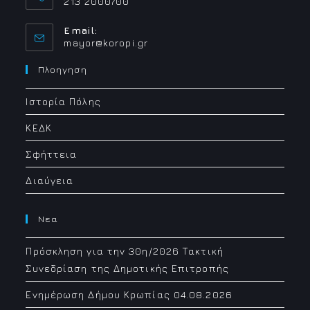
213 2000700
Email:
Opens
mayor@koropi.gr
in
your
Πλοηγηση
application
Ιστορία Πόλης
ΚΕΔΚ
Σφήττεια
Διαύγεια
Νεα
Πρόσκληση για την 30η/2026 Τακτική
Συνεδρίαση της Δημοτικής Επιτροπής
Ενημέρωση Δήμου Κρωπίας 04.08.2026