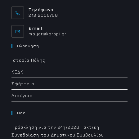
Τηλέφωνο
213 2000700
Email:
Opens
mayor@koropi.gr
in
your
Πλοηγηση
application
Ιστορία Πόλης
ΚΕΔΚ
Σφήττεια
Διαύγεια
Νεα
Πρόσκληση για την 24η/2026 Τακτική
Συνεδρίαση του Δημοτικού Συμβουλίου