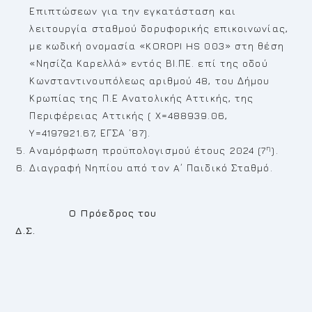
Επιπτώσεων για την εγκατάσταση και
λειτουργία σταθμού δορυφορικής επικοινωνίας,
με κωδική ονομασία «KOROPI HS 003» στη θέση
«Νησίζα Καρελλά» εντός ΒΙ.ΠΕ. επί της οδού
Κωνσταντινουπόλεως αριθμού 48, του Δήμου
Κρωπίας της Π.Ε Ανατολικής Αττικής, της
Περιφέρειας Αττικής ( X=488939.06,
Y=4197921.67, ΕΓΣΑ ’87).
η
Αναμόρφωση προϋπολογισμού έτους 2024 (7
).
Διαγραφή Νηπίου από τον A΄ Παιδικό Σταθμό.
Ο Πρόεδρος του
Δ.Σ.