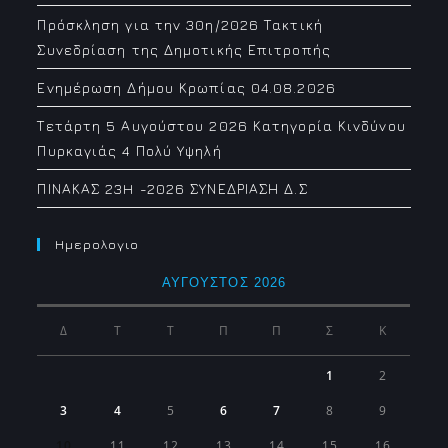
Πρόσκληση για την 30η/2026 Τακτική
Συνεδρίαση της Δημοτικής Επιτροπής
Ενημέρωση Δήμου Κρωπίας 04.08.2026
Τετάρτη 5 Αυγούστου 2026 Κατηγορία Κινδύνου
Πυρκαγιάς 4 Πολύ Υψηλή
ΠΙΝΑΚΑΣ 23H -2026 ΣΥΝΕΔΡΙΑΣΗ Δ.Σ
Ημερολογιο
ΑΎΓΟΥΣΤΟΣ 2026
Δ
Τ
Τ
Π
Π
Σ
Κ
1
2
3
4
5
6
7
8
9
10
11
12
13
14
15
16