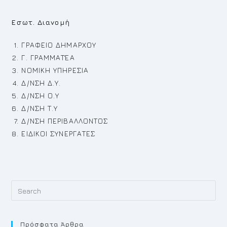
Εσωτ. Διανομή
ΓΡΑΦΕΙΟ ΔΗΜΑΡΧΟΥ
Γ. ΓΡΑΜΜΑΤΈΑ
ΝΟΜΙΚΗ ΥΠΗΡΕΣΙΑ
Δ/ΝΣΗ Δ.Υ.
Δ/ΝΣΗ Ο.Υ
Δ/ΝΣΗ Τ.Υ
Δ/ΝΣΗ ΠΕΡΙΒΑΛΛΟΝΤΟΣ
ΕΙΔΙΚΟΙ ΣΥΝΕΡΓΑΤΕΣ
Pr
Es
to
Πρόσφατα Άρθρα
cl