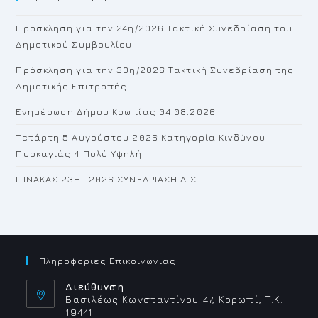
th
Πρόσκληση για την 24η/2026 Τακτική Συνεδρίαση του
se
Δημοτικού Συμβουλίου
pan
Πρόσκληση για την 30η/2026 Τακτική Συνεδρίαση της
Δημοτικής Επιτροπής
Ενημέρωση Δήμου Κρωπίας 04.08.2026
Τετάρτη 5 Αυγούστου 2026 Κατηγορία Κινδύνου
Πυρκαγιάς 4 Πολύ Υψηλή
ΠΙΝΑΚΑΣ 23H -2026 ΣΥΝΕΔΡΙΑΣΗ Δ.Σ
Πληροφοριες Επικοινωνιας
Διεύθυνση
Βασιλέως Κωνσταντίνου 47, Κορωπί, Τ.Κ.
19441