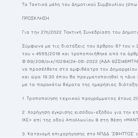
Τα Τακτικά μέλη του Δημοτικού Συμβουλίου (όπ
ΠΡΟΣΚΛΗΣΗ
Για την 27η/2022 Τακτική Συνεδρίαση του Δημοτ
Σύμφωνα με τις διατάξεις του άρθρου 67 του ν
του ν.4555/2018 και τροποποιήθηκε από τα άρθρα
Φ.69/208/οικ/10284/24-06-2022 (ΑΔΑ:9ΖΣΙ46ΜΤΛ
να προσέλθετε στο αμφιθέατρο του Δημαρχείου (
και ώρα 19:30 όπου θα πραγματοποιηθεί η «Δια
με τα παρακάτω θέματα της ημερήσιας διάταξη
1. Τροποποίηση τεχνικού προγράμματος έτους 2
2. Χορήγηση έγκρισης εισόδου-εξόδου για την
ΙΚΕ» επί της οδού Απολλωνίου 8 στη θέση «ΜΑΝ
3. Κατανομή επιχορήγησης στο ΝΠΔΔ ‘ΣΦΗΤΤΟΣ’ α