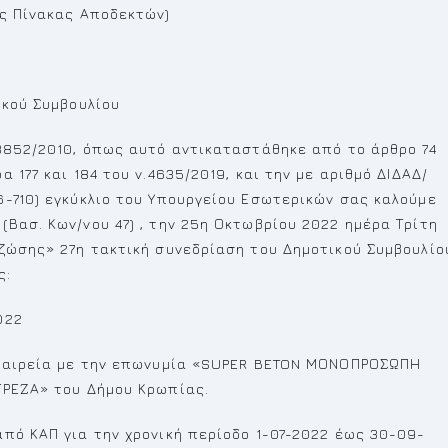
ως Πίνακας Αποδεκτών)
ικού Συμβουλίου
.3852/2010, όπως αυτό αντικαταστάθηκε από το άρθρο 74
 177 και 184 του ν.4635/2019, και την με αριθμό ΔΙΔΑΔ/
6-710) εγκύκλιο του Υπουργείου Εσωτερικών σας καλούμε
Βασ. Κων/νου 47) , την 25η Οκτωβρίου 2022 ημέρα Τρίτη
 ζώσης» 27η τακτική συνεδρίαση του Δημοτικού Συμβουλίο
ς:
022
 εταιρεία με την επωνυμία «SUPER BETON ΜΟΝΟΠΡΟΣΩΠΗ
ΤΡΕΖΑ» του Δήμου Κρωπίας.
πό ΚΑΠ για την χρονική περίοδο 1-07-2022 έως 30-09-