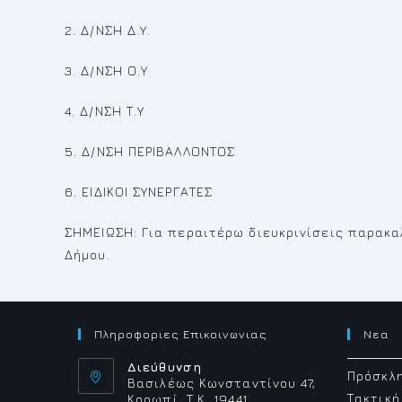
2. Δ/ΝΣΗ Δ.Υ.
3. Δ/ΝΣΗ Ο.Υ
4. Δ/ΝΣΗ Τ.Υ
5. Δ/ΝΣΗ ΠΕΡΙΒΑΛΛΟΝΤΟΣ
6. ΕΙΔΙΚΟΙ ΣΥΝΕΡΓΑΤΕΣ
ΣΗΜΕΙΩΣΗ: Για περαιτέρω διευκρινίσεις παρακ
Δήμου.
Πληροφοριες Επικοινωνιας
Νεα
Διεύθυνση
Πρόσκλη
Βασιλέως Κωνσταντίνου 47,
Τακτική
Κορωπί, Τ.Κ. 19441