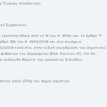
ως Πίνακας Αποδεκτών)
κού Συμβουλίου
 τροποποιήθηκε από το 74 του N. 4555, και το άρθρο 77
ρθρο 189 του Ν. 4555/2018 και στη συνέχεια
623/2019 καλείστε, στην ειδική συνεδρίαση του Δημοτικού
φιθέατρο του Δημαρχείου (Βασ. Κων/νου 47), την 8η
 τα ακόλουθα θέματα της ημερήσιας διάταξης:
 έτους 2023 (ΟΠΔ) του Δήμου Κρωπίας.